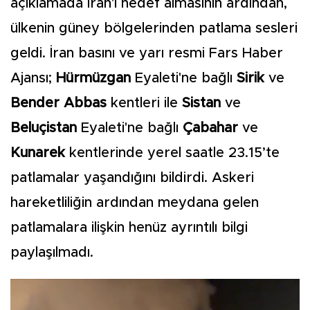
açıklamada İran'ı hedef almasının ardından,
ülkenin güney bölgelerinden patlama sesleri
geldi. İran basını ve yarı resmi Fars Haber
Ajansı;
Hürmüzgan
Eyaleti'ne bağlı
Sirik
ve
Bender Abbas
kentleri ile
Sistan
ve
Beluçistan
Eyaleti'ne bağlı
Çabahar
ve
Kunarek
kentlerinde yerel saatle 23.15’te
patlamalar yaşandığını bildirdi. Askeri
hareketliliğin ardından meydana gelen
patlamalara ilişkin henüz ayrıntılı bilgi
paylaşılmadı.