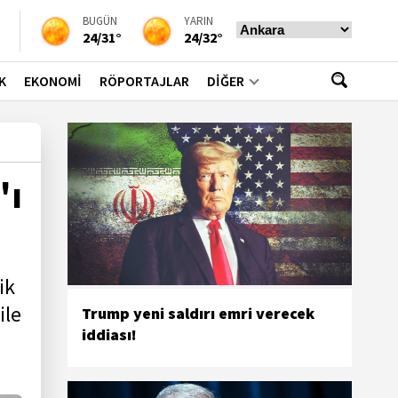
BUGÜN
YARIN
24/31°
24/32°
K
EKONOMİ
RÖPORTAJLAR
DİĞER
'ı
ik
ile
Trump yeni saldırı emri verecek
iddiası!