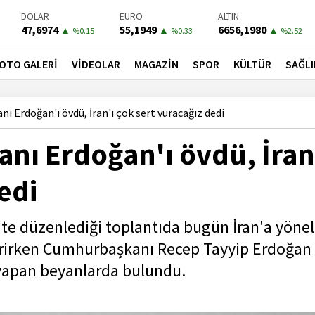
BIST-100
PETROL
BONO
13779,39
82,5400
41,3000
▼
▼
▼
%-0.14
%-0.29
%-0.55
OTO GALERİ
VİDEOLAR
MAGAZİN
SPOR
KÜLTÜR
SAĞLI
Erdoğan'ı övdü, İran'ı çok sert vuracağız dedi
ı Erdoğan'ı övdü, İran
edi
te düzenlediği toplantıda bugün İran'a yönel
dirirken Cumhurbaşkanı Recep Tayyip Erdoğan 
gu yapan beyanlarda bulundu.