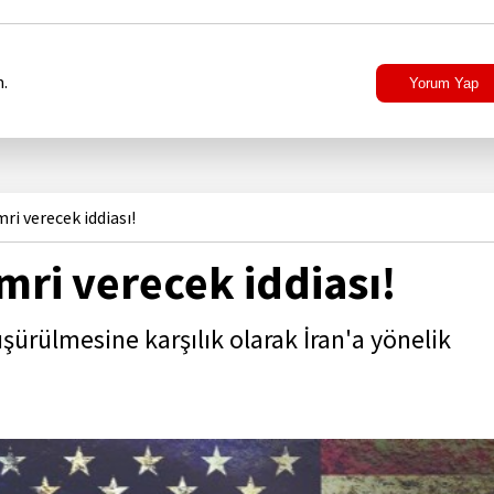
.
Yorum Yap
ri verecek iddiası!
mri verecek iddiası!
ürülmesine karşılık olarak İran'a yönelik