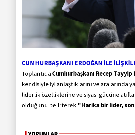
CUMHURBAŞKANI ERDOĞAN İLE İLİŞKİL
Toplantıda
Cumhurbaşkanı Recep Tayyip
kendisiyle iyi anlaştıklarını ve aralarında 
liderlik özelliklerine ve siyasi gücüne atıf
olduğunu belirterek
"Harika bir lider, son
YORUMLAR