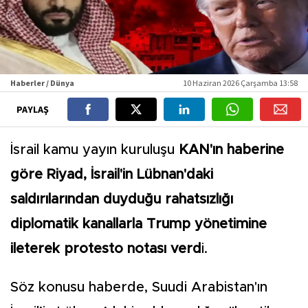
Haberler / Dünya
10 Haziran 2026 Çarşamba 13:58
PAYLAŞ
İsrail kamu yayın kuruluşu
KAN'ın haberine
göre Riyad, İsrail'in Lübnan'daki
saldırılarından duyduğu rahatsızlığı
diplomatik kanallarla Trump yönetimine
ileterek protesto notası verd
i.
Söz konusu haberde, Suudi Arabistan'ın