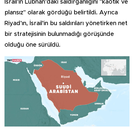
İsrail’in Lübnan’daki saldırganlığını "kaotik ve
plansız" olarak gördüğü belirtildi. Ayrıca
Riyad’ın, İsrail’in bu saldırıları yönetirken net
bir stratejisinin bulunmadığı görüşünde
olduğu öne sürüldü.