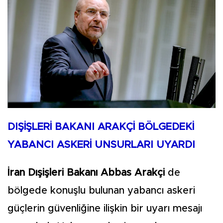
DIŞİŞLERİ BAKANI ARAKÇİ BÖLGEDEKİ
YABANCI ASKERİ UNSURLARI UYARDI
İran Dışişleri Bakanı Abbas Arakçi
de
bölgede konuşlu bulunan yabancı askeri
güçlerin güvenliğine ilişkin bir uyarı mesajı