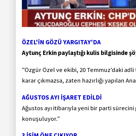
ÖZEL'İN GÖZÜ YARGITAY'DA
Aytunç Erkin paylaştığı kulis bilgisinde şö
"Özgür Özel ve ekibi, 20 Temmuz'daki adli ta
karar çıkmazsa, zaten hazırlığı yapılan Anad
AĞUSTOS AYI İŞARET EDİLDİ
Ağustos ayı itibarıyla yeni bir parti sürec
konuşuluyor."
3 İSİM ÖNE ÇIKIYOR