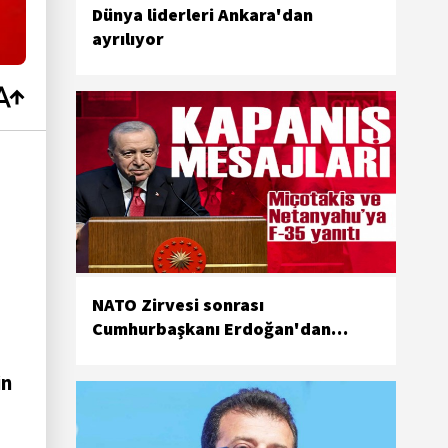
Dünya liderleri Ankara'dan
ayrılıyor
NATO Zirvesi sonrası
Cumhurbaşkanı Erdoğan'dan
açıklamalar: Netanyahu ve
Miçotakis'e yanıt
in