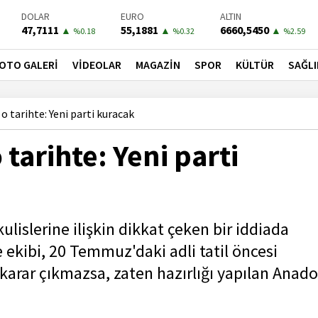
DOLAR
EURO
ALTIN
47,7111
55,1881
6660,5450
▲
▲
▲
%0.18
%0.32
%2.59
BIST-100
PETROL
BONO
13779,39
81,4900
41,3000
▼
▼
▼
OTO GALERİ
VİDEOLAR
MAGAZİN
SPOR
KÜLTÜR
SAĞLI
%-0.14
%-1.56
%-0.55
 tarihte: Yeni parti kuracak
tarihte: Yeni parti
lislerine ilişkin dikkat çeken bir iddiada
 ekibi, 20 Temmuz'daki adli tatil öncesi
o karar çıkmazsa, zaten hazırlığı yapılan Anado