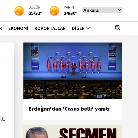
BUGÜN
YARIN
25/32°
24/30°
K
EKONOMİ
RÖPORTAJLAR
DİĞER
Erdoğan'dan 'Casus belli' yanıtı
lu