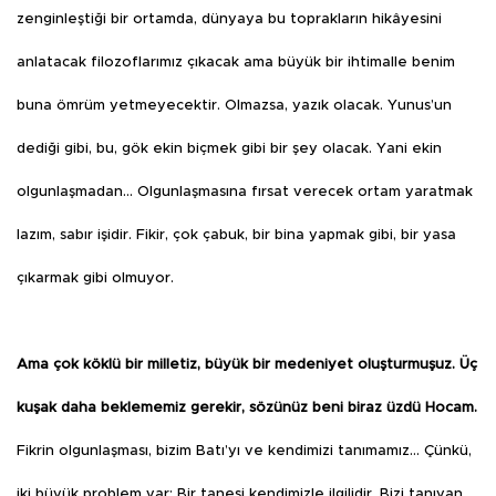
zenginleştiği bir ortamda, dünyaya bu toprakların hikâyesini
anlatacak filozoflarımız çıkacak ama büyük bir ihtimalle benim
buna ömrüm yetmeyecektir. Olmazsa, yazık olacak. Yunus’un
dediği gibi, bu, gök ekin biçmek gibi bir şey olacak. Yani ekin
olgunlaşmadan… Olgunlaşmasına fırsat verecek ortam yaratmak
lazım, sabır işidir. Fikir, çok çabuk, bir bina yapmak gibi, bir yasa
çıkarmak gibi olmuyor.
Ama çok köklü bir milletiz, büyük bir medeniyet oluşturmuşuz. Üç
kuşak daha beklememiz gerekir, sözünüz beni biraz üzdü Hocam.
Fikrin olgunlaşması, bizim Batı’yı ve kendimizi tanımamız… Çünkü,
iki büyük problem var: Bir tanesi kendimizle ilgilidir. Bizi tanıyan,