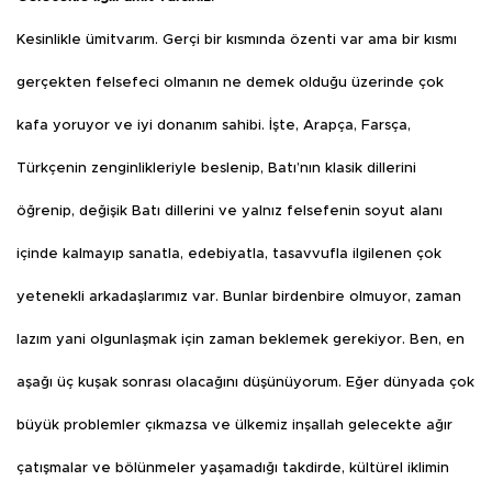
Kesinlikle ümitvarım. Gerçi bir kısmında özenti var ama bir kısmı
gerçekten felsefeci olmanın ne demek olduğu üzerinde çok
kafa yoruyor ve iyi donanım sahibi. İşte, Arapça, Farsça,
Türkçenin zenginlikleriyle beslenip, Batı’nın klasik dillerini
öğrenip, değişik Batı dillerini ve yalnız felsefenin soyut alanı
içinde kalmayıp sanatla, edebiyatla, tasavvufla ilgilenen çok
yetenekli arkadaşlarımız var. Bunlar birdenbire olmuyor, zaman
lazım yani olgunlaşmak için zaman beklemek gerekiyor. Ben, en
aşağı üç kuşak sonrası olacağını düşünüyorum. Eğer dünyada çok
büyük problemler çıkmazsa ve ülkemiz inşallah gelecekte ağır
çatışmalar ve bölünmeler yaşamadığı takdirde, kültürel iklimin