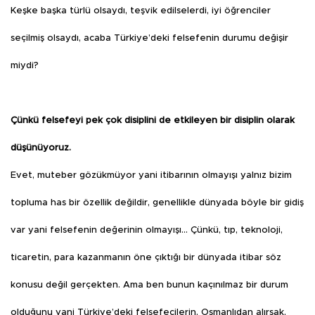
Keşke başka türlü olsaydı, teşvik edilselerdi, iyi öğrenciler
seçilmiş olsaydı, acaba Türkiye’deki felsefenin durumu değişir
miydi?
Çünkü felsefeyi pek çok disiplini de etkileyen bir disiplin olarak
düşünüyoruz.
Evet, muteber gözükmüyor yani itibarının olmayışı yalnız bizim
topluma has bir özellik değildir, genellikle dünyada böyle bir gidiş
var yani felsefenin değerinin olmayışı… Çünkü, tıp, teknoloji,
ticaretin, para kazanmanın öne çıktığı bir dünyada itibar söz
konusu değil gerçekten. Ama ben bunun kaçınılmaz bir durum
olduğunu yani Türkiye’deki felsefecilerin, Osmanlıdan alırsak,