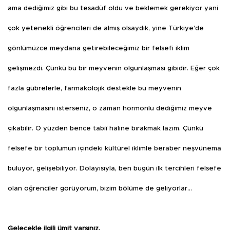
ama dediğimiz gibi bu tesadüf oldu ve beklemek gerekiyor yani
çok yetenekli öğrencileri de almış olsaydık, yine Türkiye’de
gönlümüzce meydana getirebileceğimiz bir felsefi iklim
gelişmezdi. Çünkü bu bir meyvenin olgunlaşması gibidir. Eğer çok
fazla gübrelerle, farmakolojik destekle bu meyvenin
olgunlaşmasını isterseniz, o zaman hormonlu dediğimiz meyve
çıkabilir. O yüzden bence tabiî haline bırakmak lazım. Çünkü
felsefe bir toplumun içindeki kültürel iklimle beraber neşvünema
buluyor, gelişebiliyor. Dolayısıyla, ben bugün ilk tercihleri felsefe
olan öğrenciler görüyorum, bizim bölüme de geliyorlar…
Gelecekle ilgili ümit varsınız.