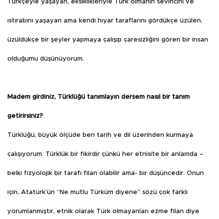
Türkçeyle yaşayan, eksiklikleriyle Türk olmanın sevincini ve
ıstırabını yaşayan ama kendi hıyar taraflarını gördükçe üzülen,
üzüldükçe bir şeyler yapmaya çalışıp çaresizliğini gören bir insan
olduğumu düşünüyorum.
Madem girdiniz, Türklüğü tanımlayın dersem nasıl bir tanım
getirirsiniz?
Türklüğü, büyük ölçüde ben tarih ve dil üzerinden kurmaya
çalışıyorum. Türklük bir fikirdir çünkü her etnisite bir anlamda –
belki fizyolojik bir tarafı filan olabilir ama- bir düşüncedir. Onun
için, Atatürk’ün “Ne mutlu Türküm diyene” sözü çok farklı
yorumlanmıştır, etnik olarak Türk olmayanları ezme filan diye