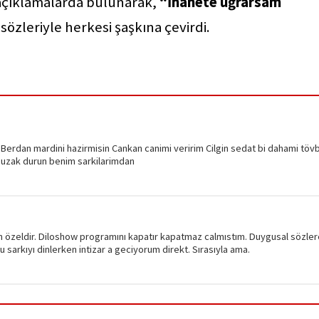
i açıklamalarda bulunarak,
“İhanete uğrarsam
”
sözleriyle herkesi şaşkına çevirdi.
erdan mardini hazirmisin Cankan canimi veririm Cilgin sedat bi dahami töv
in uzak durun benim sarkilarimdan
n özeldir. Diloshow programını kapatır kapatmaz calmıstım. Duygusal sözler
Bu sarkıyı dinlerken intizar a geciyorum direkt. Sırasıyla ama.