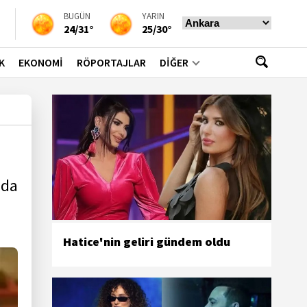
BUGÜN
YARIN
24/31°
25/30°
K
EKONOMİ
RÖPORTAJLAR
DİĞER
nda
Hatice'nin geliri gündem oldu