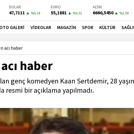
DOLAR
EURO
ALTIN
47,7111
55,1881
6660,5450
▲
▲
▲
%0.18
%0.32
%2.59
BIST-100
PETROL
BONO
13779,39
81,4900
41,3000
▼
▼
▼
OTO GALERİ
VİDEOLAR
MAGAZİN
SPOR
KÜLTÜR
SAĞLI
%-0.14
%-1.56
%-0.55
 acı haber
acı haber
lan genç komedyen Kaan Sertdemir, 28 yaşı
a resmi bir açıklama yapılmadı.