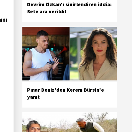
Devrim Özkan'ı sinirlendiren iddia:
Sete ara verildi!
ını
Pınar Deniz'den Kerem Bürsin'e
yanıt