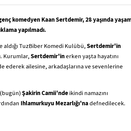
genç komedyen Kaan Sertdemir, 28 yaşında yaşam
çıklama yapılmadı.
e aldığı TuzBiber Komedi Kulübü,
Sertdemir'in
ı. Kurumlar,
Sertdemir'in
erken yaşta hayatını
 ederek ailesine, arkadaşlarına ve sevenlerine
ü (bugün)
Şakirin Camii'nde
ikindi namazını
ardından
Ihlamurkuyu Mezarlığı'na
defnedilecek.