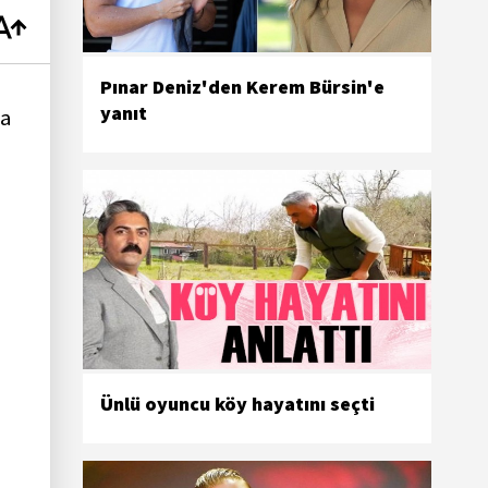
Pınar Deniz'den Kerem Bürsin'e
yanıt
a
Ünlü oyuncu köy hayatını seçti