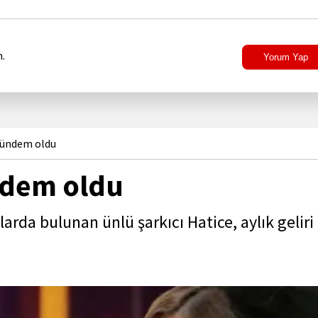
.
Yorum Yap
 gündem oldu
ündem oldu
rda bulunan ünlü şarkıcı Hatice, aylık geliri 