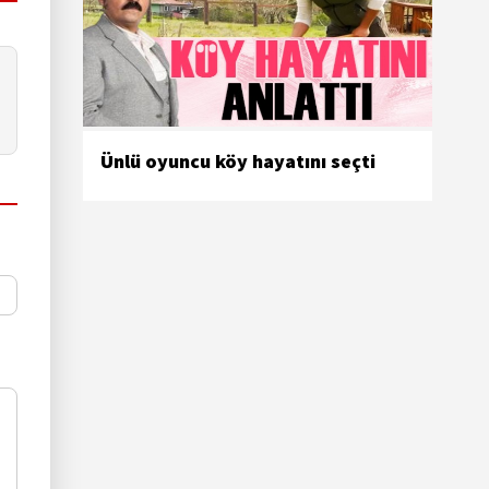
Ünlü oyuncu köy hayatını seçti