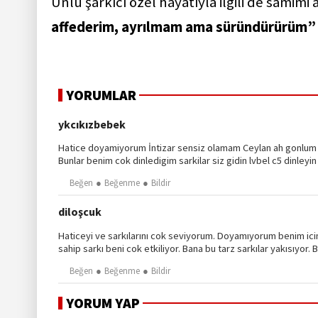
Ünlü şarkıcı özel hayatıyla ilgili de samim
affederim, ayrılmam ama süründürürüm
YORUMLAR
ykcıkızbebek
Hatice doyamiyorum İntizar sensiz olamam Ceylan ah gonlum B
Bunlar benim cok dinledigim sarkilar siz gidin lvbel c5 dinley
Beğen
Beğenme
Bildir
diloşcuk
Haticeyi ve sarkılarını cok seviyorum. Doyamıyorum benim ici
sahip sarkı beni cok etkiliyor. Bana bu tarz sarkılar yakısıyor. 
Beğen
Beğenme
Bildir
YORUM YAP