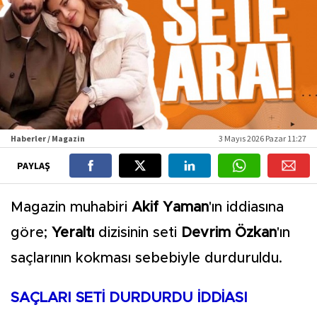
Haberler / Magazin
3 Mayıs 2026 Pazar 11:27
PAYLAŞ
Magazin muhabiri
Akif Yaman
'ın iddiasına
göre;
Yeraltı
dizisinin seti
Devrim Özkan
'ın
saçlarının kokması sebebiyle durduruldu.
SAÇLARI SETİ DURDURDU İDDİASI