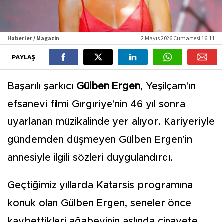
Haberler / Magazin
2 Mayıs 2026 Cumartesi 16:11
PAYLAŞ
Başarılı şarkıcı
Gülben Ergen
, Yeşilçam'ın
efsanevi filmi Gırgıriye'nin 46 yıl sonra
uyarlanan müzikalinde yer alıyor. Kariyeriyle
gündemden düşmeyen Gülben Ergen'in
annesiyle ilgili sözleri duygulandırdı.
Geçtiğimiz yıllarda Katarsis programına
konuk olan Gülben Ergen, seneler önce
kaybettikleri ağabeyinin aslında cinayete