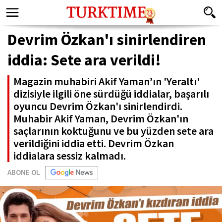
Devrim Özkan'ı sinirlendiren
iddia: Sete ara verildi!
Magazin muhabiri Akif Yaman’ın 'Yeraltı'
dizisiyle ilgili öne sürdüğü iddialar, başarılı
oyuncu Devrim Özkan'ı sinirlendirdi.
Muhabir Akif Yaman, Devrim Özkan'ın
saçlarının koktuğunu ve bu yüzden sete ara
verildiğini iddia etti. Devrim Özkan
iddialara sessiz kalmadı.
ABONE OL