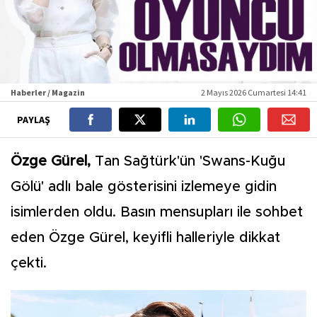
Haberler / Magazin
2 Mayıs 2026 Cumartesi 14:41
PAYLAŞ
Özge Gürel,
Tan Sağtürk'ün 'Swans-Kuğu
Gölü' adlı bale gösterisini izlemeye gidin
isimlerden oldu. Basın mensupları ile sohbet
eden Özge Gürel, keyifli halleriyle dikkat
çekti.