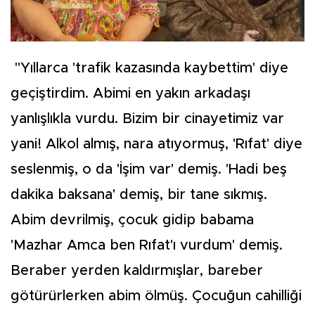
"Yıllarca 'trafik kazasında kaybettim' diye
geçiştirdim. Abimi en yakın arkadaşı
yanlışlıkla vurdu. Bizim bir cinayetimiz var
yani! Alkol almış, nara atıyormuş, 'Rıfat' diye
seslenmiş, o da 'İşim var' demiş. 'Hadi beş
dakika baksana' demiş, bir tane sıkmış.
Abim devrilmiş, çocuk gidip babama
'Mazhar Amca ben Rıfat'ı vurdum' demiş.
Beraber yerden kaldırmışlar, bareber
götürürlerken abim ölmüş. Çocuğun cahilliği