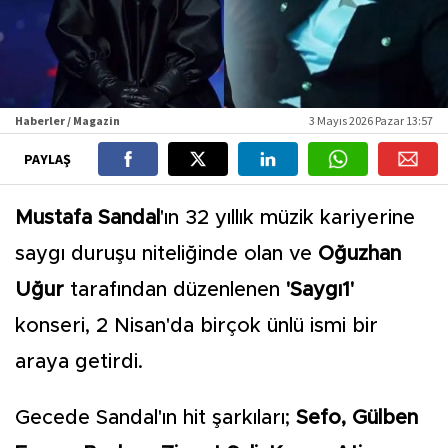
Haberler / Magazin
3 Mayıs 2026 Pazar 13:57
PAYLAŞ
Mustafa Sandal
'ın 32 yıllık müzik kariyerine
saygı duruşu niteliğinde olan ve
Oğuzhan
Uğur
tarafından düzenlenen
'Saygı1'
konseri, 2 Nisan'da birçok ünlü ismi bir
araya getirdi.
Gecede Sandal'ın hit şarkıları;
Sefo, Gülben