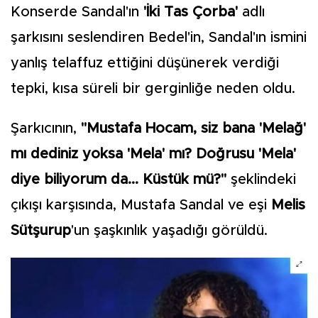
Konserde Sandal'ın
'İki Tas Çorba'
adlı
şarkısını seslendiren Bedel'in, Sandal'ın ismini
yanlış telaffuz ettiğini düşünerek verdiği
tepki, kısa süreli bir gerginliğe neden oldu.
Şarkıcının,
"Mustafa Hocam, siz bana 'Melağ'
mı dediniz yoksa 'Mela' mı? Doğrusu 'Mela'
diye biliyorum da... Küstük mü?"
şeklindeki
çıkışı karşısında, Mustafa Sandal ve eşi
Melis
Sütşurup
'un şaşkınlık yaşadığı görüldü.