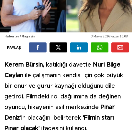
Haberler / Magazin
3 Mayıs 2026 Pazar 10:08
PAYLAŞ
Kerem Bürsin,
katıldığı davette
Nuri Bilge
Ceylan
ile çalışmanın kendisi için çok büyük
bir onur ve gurur kaynağı olduğunu dile
getirdi. Filmdeki rol dağılımına da değinen
oyuncu, hikayenin asıl merkezinde
Pınar
Deniz
’in olacağını belirterek
'Filmin starı
Pınar olacak'
ifadesini kullandı.