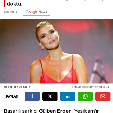
döktü.
ABONE OL
Haberler / Magazin
2 Mayıs 2026 Cumartesi 16:11
PAYLAŞ
Başarılı şarkıcı
Gülben Ergen
, Yeşilçam'ın