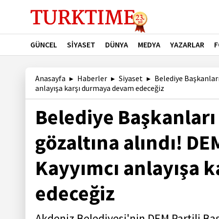
GÜNCEL
SİYASET
DÜNYA
MEDYA
YAZARLAR
F
Anasayfa
Haberler
Siyaset
Belediye Başkanları
anlayışa karşı durmaya devam edeceğiz
Belediye Başkanları 
gözaltına alındı! DE
Kayyımcı anlayışa 
edeceğiz
Akdeniz Belediyesi'nin DEM Partili Baş