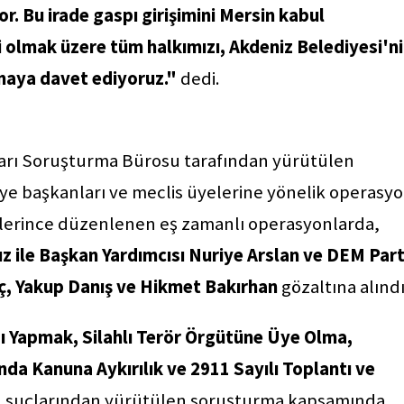
r. Bu irade gaspı girişimini Mersin kabul
i olmak üzere tüm halkımızı, Akdeniz Belediyesi'n
kmaya davet ediyoruz."
dedi.
ları Soruşturma Bürosu tarafından yürütülen
ye başkanları ve meclis üyelerine yönelik operasy
lerince düzenlenen eş zamanlı operasyonlarda,
z ile Başkan Yardımcısı Nuriye Arslan ve DEM Part
uç, Yakup Danış ve Hikmet Bakırhan
gözaltına alındı
 Yapmak, Silahlı Terör Örgütüne Üye Olma,
a Kanuna Aykırılık ve 2911 Sayılı Toplantı ve
"
suçlarından yürütülen soruşturma kapsamında