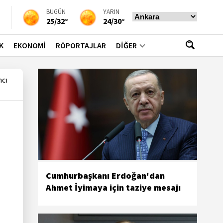
BUGÜN
YARIN
25/32°
24/30°
K
EKONOMİ
RÖPORTAJLAR
DİĞER
mcı
Cumhurbaşkanı Erdoğan'dan
Ahmet İyimaya için taziye mesajı