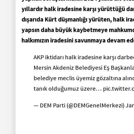
yıllardır halk iradesine karşı yürüttüğü da
dışarıda Kürt düşmanlığı yürüten, halk i
yapsın daha büyük kaybetmeye mahkumdur
halkımızın iradesini savunmaya devam ed
AKP iktidarı halk iradesine karşı darb
Mersin Akdeniz Belediyesi Eş Başkanlar
belediye meclis üyemiz gözaltına alın
tanık olduğumuz üzere…
pic.twitte
— DEM Parti (@DEMGenelMerkezi)
Jan