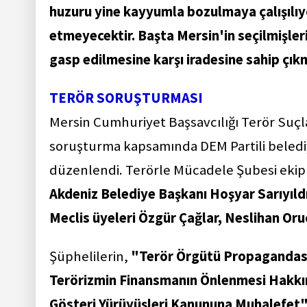
huzuru yine kayyumla bozulmaya çalışılıyo
etmeyecektir. Başta Mersin'in seçilmişler
gasp edilmesine karşı iradesine sahip çı
TERÖR SORUŞTURMASI
Mersin Cumhuriyet Başsavcılığı Terör Suç
soruşturma kapsamında DEM Partili beledi
düzenlendi. Terörle Mücadele Şubesi ekip
Akdeniz Belediye Başkanı Hoşyar Sarıyıldı
Meclis üyeleri Özgür Çağlar, Neslihan Or
Şüphelilerin,
"Terör Örgütü Propagandası
Terörizmin Finansmanın Önlenmesi Hakkınd
Gösteri Yürüyüşleri Kanununa Muhalefet