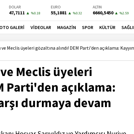
DOLAR
EURO
ALTIN
47,7111
55,1881
6660,5450
▲
▲
▲
%0.18
%0.32
%2.59
BIST-100
PETROL
BONO
13779,39
81,4900
41,3000
▼
▼
▼
OTO GALERİ
VİDEOLAR
MAGAZİN
SPOR
KÜLTÜR
SAĞLI
%-0.14
%-1.56
%-0.55
 ve Meclis üyeleri gözaltına alındı! DEM Parti'den açıklama: Kayyı
ve Meclis üyeleri
M Parti'den açıklama:
karşı durmaya devam
kanı Hoşyar Sarıyıldız ve Yardımcısı Nuriye