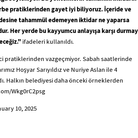
rbe pratiklerinden gayet iyi biliyoruz. İçeride ve
radesine tahammül edemeyen iktidar ne yaparsa
. Her yerde bu kayyumcu anlayışa karşı durmay
eceğiz."
ifadeleri kullanıldı.
eci pratiklerinden vazgeçmiyor. Sabah saatlerinde
ımız Hoşyar Sarıyıldız ve Nuriye Aslan ile 4
dı. Halkın belediyesi daha önceki örneklerden
r.com/Wkg0rC2psg
uary 10, 2025