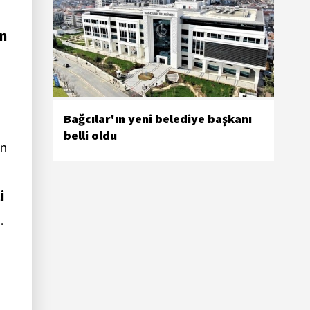
in
Bağcılar'ın yeni belediye başkanı
belli oldu
on
i
.