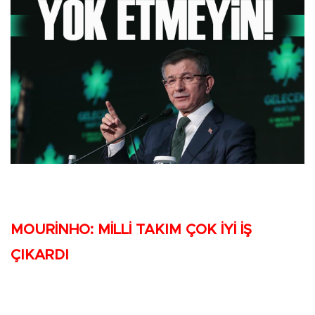
MOURİNHO: MİLLİ TAKIM ÇOK İYİ İŞ
ÇIKARDI