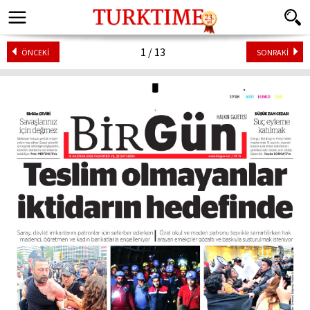
1 / 13
ÖNCEKİ
SONRAKİ