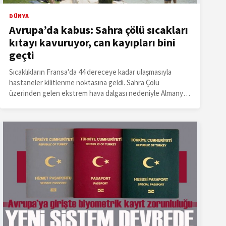
DÜNYA
Avrupa’da kabus: Sahra çölü sıcakları
kıtayı kavuruyor, can kayıpları bini
geçti
Sıcaklıkların Fransa'da 44 dereceye kadar ulaşmasıyla
hastaneler kilitlenme noktasına geldi. Sahra Çölü
üzerinden gelen ekstrem hava dalgası nedeniyle Almanya,
Polonya ve Ukrayna'da da termometreler alarm veriyor.