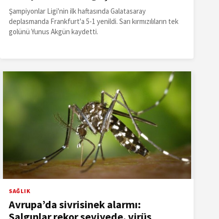
Şampiyonlar Ligi'nin ilk haftasında Galatasaray
deplasmanda Frankfurt'a 5-1 yenildi. Sarı kırmızılıların tek
golünü Yunus Akgün kaydetti.
SAĞLIK
Avrupa’da sivrisinek alarmı:
Salgınlar rekor seviyede, virüs