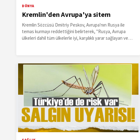
DÜNYA
Kremlin'den Avrupa'ya sitem
Kremlin Sözcüsü Dmitriy Peskov, Avrupa'nın Rusya ile
temas kurmayı reddettiğini belirterek, "Rusya, Avrupa
ülkeleri dahil tüm ülkelerle iyi, karşılıklı yarar sağlayan ve
karşılıklı saygıya dayalı ilişkiler kurma niyetinde." dedi.
SAĞLIK