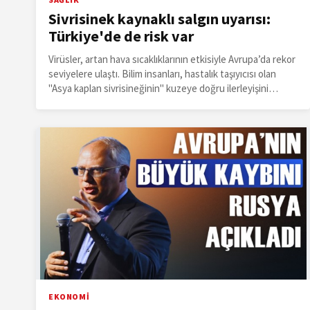
Sivrisinek kaynaklı salgın uyarısı:
Türkiye'de de risk var
Virüsler, artan hava sıcaklıklarının etkisiyle Avrupa’da rekor
seviyelere ulaştı. Bilim insanları, hastalık taşıyıcısı olan
"Asya kaplan sivrisineğinin" kuzeye doğru ilerleyişini
sürdürdüğünü belirterek, bu hastalıkların artık "tropikal"
kategorisinden çıkarılması gerektiğini savunuyor.
EKONOMİ