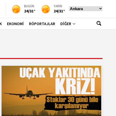
BUGÜN
YARIN
24/31°
24/31°
K
EKONOMİ
RÖPORTAJLAR
DİĞER