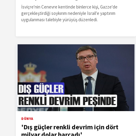
İsviçre'nin Cenevre kentinde binlerce kişi, Gazze'de
gerçekleştirdiği soykırım nedeniyle İsrail'e yaptırım
uygulanması talebiyle yürüyüş düzenledi.
DÜNYA
'Dış güçler renkli devrim için dört
milyar dolar harcadı'