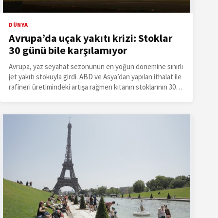
DÜNYA
Avrupa’da uçak yakıtı krizi: Stoklar
30 günü bile karşılamıyor
Avrupa, yaz seyahat sezonunun en yoğun dönemine sınırlı
jet yakıtı stokuyla girdi. ABD ve Asya’dan yapılan ithalat ile
rafineri üretimindeki artışa rağmen kıtanın stoklarının 30
günden az talebi karşılayabileceği hesaplanıyor.