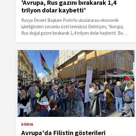
'Avrupa, Rus gazını bırakarak 1,4
trilyon dolar kaybetti'
Rusya Devlet Başkanı Putin'in uluslararası ekonomik
işbirliğinden sorumlu özel temsilcisi Dmitriyev, "Avrupa,
Rus doğal gazını bırakarak 1,4 trilyon dolar kaybetti. Bu da
Avrupa'nın sanayisini olumsuz yönde ve güçlü şekilde
etkiledi." dedi.
DÜNYA
Avrupa'da Filistin gösterileri