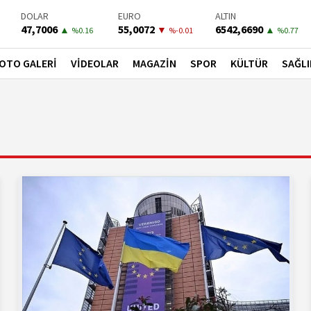
BIST-100
PETROL
BONO
13798,82
82,8200
41,5300
▼
▲
▼
%0
%0.05
%-0.02
OTO GALERİ
VİDEOLAR
MAGAZİN
SPOR
KÜLTÜR
SAĞLI