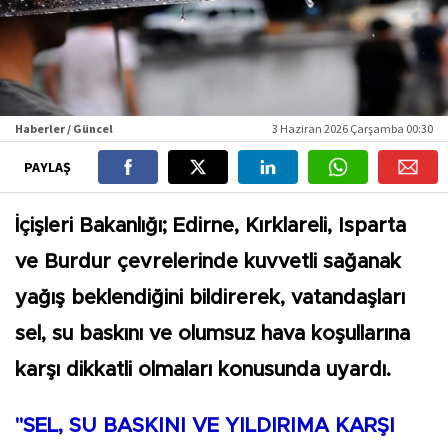
Haberler / Güncel
3 Haziran 2026 Çarşamba 00:30
PAYLAŞ
İçişleri Bakanlığı; Edirne, Kırklareli, Isparta
ve Burdur çevrelerinde kuvvetli sağanak
yağış beklendiğini bildirerek, vatandaşları
sel, su baskını ve olumsuz hava koşullarına
karşı dikkatli olmaları konusunda uyardı.
"SEL, SU BASKINI VE YILDIRIMA KARŞI