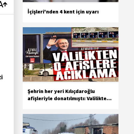
İçişleri'nden 4 kent için uyarı
zi
Şehrin her yeri Kılıçdaroğlu
afişleriyle donatılmıştı: Valilikten
açıklama geldi