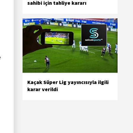
sahibi için tahliye kararı
e
Kaçak Süper Lig yayıncısıyla ilgili
karar verildi