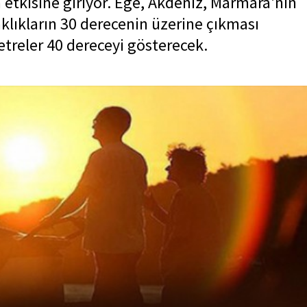
n etkisine giriyor. Ege, Akdeniz, Marmara'nın
lıkların 30 derecenin üzerine çıkması
treler 40 dereceyi gösterecek.