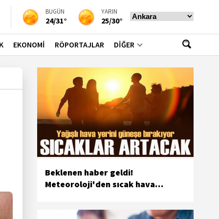
BUGÜN
YARIN
24/31°
25/30°
K
EKONOMİ
RÖPORTAJLAR
DİĞER
Beklenen haber geldi!
Meteoroloji'den sıcak hava
açıklaması!