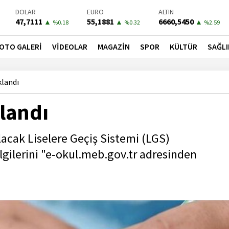
DOLAR
EURO
ALTIN
47,7111
55,1881
6660,5450
▲
▲
▲
%0.18
%0.32
%2.59
BIST-100
PETROL
BONO
13779,39
81,4900
41,3000
▼
▼
▼
OTO GALERİ
VİDEOLAR
MAGAZİN
SPOR
KÜLTÜR
SAĞLI
%-0.14
%-1.56
%-0.55
klandı
klandı
acak Liselere Geçiş Sistemi (LGS)
lgilerini "e-okul.meb.gov.tr adresinden