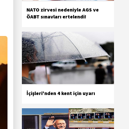
NATO zirvesi nedeniyle AGS ve
ÖABT sınavları ertelendi!
İçişleri'nden 4 kent için uyarı