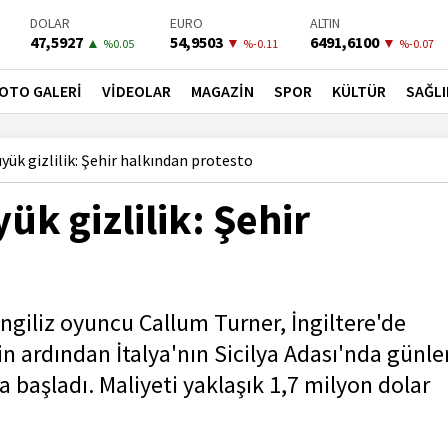
BIST-100
PETROL
BONO
13798,82
81,6600
41,5300
▲
▲
▼
%0.7
%3.5
%-0.02
OTO GALERİ
VİDEOLAR
MAGAZİN
SPOR
KÜLTÜR
SAĞLI
yük gizlilik: Şehir halkından protesto
k gizlilik: Şehir
İngiliz oyuncu Callum Turner, İngiltere'de
in ardından İtalya'nın Sicilya Adası'nda günle
başladı. Maliyeti yaklaşık 1,7 milyon dolar