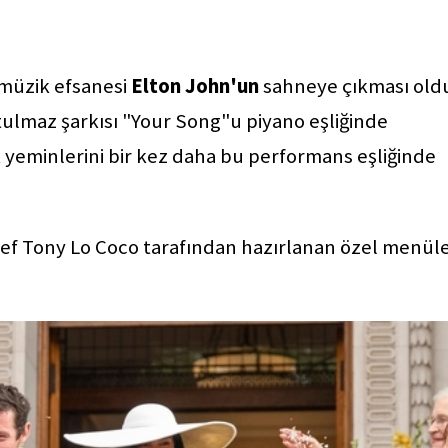
 müzik efsanesi
Elton John'un
sahneye çıkması old
tulmaz şarkısı "Your Song"u piyano eşliğinde
lik yeminlerini bir kez daha bu performans eşliğinde
şef Tony Lo Coco tarafından hazırlanan özel menül