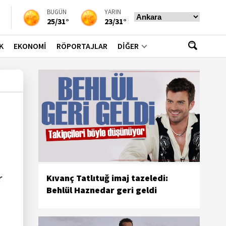
BUGÜN
YARIN
25/31°
23/31°
K
EKONOMİ
RÖPORTAJLAR
DİĞER
r
Kıvanç Tatlıtuğ imaj tazeledi:
Behlül Haznedar geri geldi