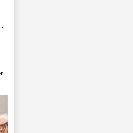
u.
er