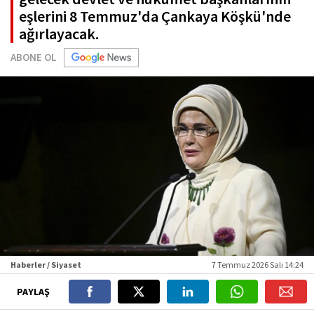
eşlerini 8 Temmuz'da Çankaya Köşkü'nde
ağırlayacak.
ABONE OL
Haberler / Siyaset
7 Temmuz 2026 Salı 14:24
PAYLAŞ