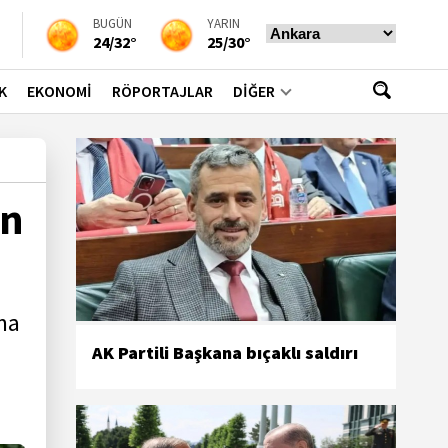
BUGÜN
YARIN
24/32°
25/30°
K
EKONOMİ
RÖPORTAJLAR
DİĞER
an
ma
AK Partili Başkana bıçaklı saldırı