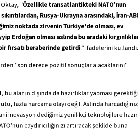
 Oktay, "
Özellikle transatlantikteki NATO'nun
sıkıntılardan, Rusya-Ukrayna arasındaki, İran-A
iğimiz noktada zirvenin Türkiye'de olması, ev
ip Erdoğan olması aslında bu aradaki kırgınlıkla
ir fırsatı beraberinde getirdi
." ifadelerini kullandı
den "son derece pozitif sonuçlar alacaklarını"
 bu alanın dışında da hazırlıklar yapması gerektiği
utu, fazla harcama olayı değil. Aslında harcadığınız
ni inovasyon dediğimiz yenilikçi teknolojilere hazır
NATO'nun caydırıcılığınızı artıracak şekilde buna