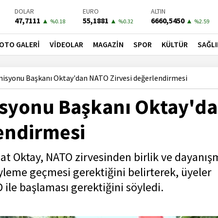
DOLAR
EURO
ALTIN
47,7111
55,1881
6660,5450
▲
▲
▲
%0.18
%0.32
%2.59
BIST-100
PETROL
BONO
13779,39
81,4900
41,3000
▼
▼
▼
OTO GALERİ
VİDEOLAR
MAGAZİN
SPOR
KÜLTÜR
SAĞLI
%-0.14
%-1.56
%-0.55
isyonu Başkanı Oktay'dan NATO Zirvesi değerlendirmesi
isyonu Başkanı Oktay'd
endirmesi
t Oktay, NATO zirvesinden birlik ve dayanış
eme geçmesi gerektiğini belirterek, üyeler
 ile başlaması gerektiğini söyledi.