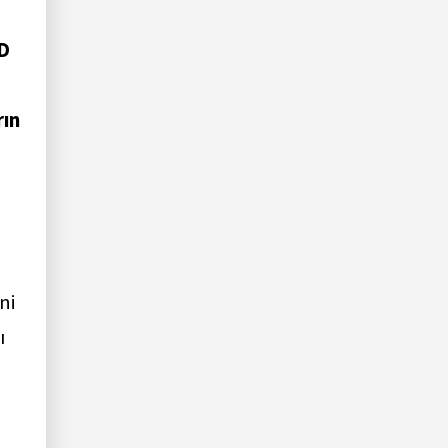
BD
rın
.
ni
ı