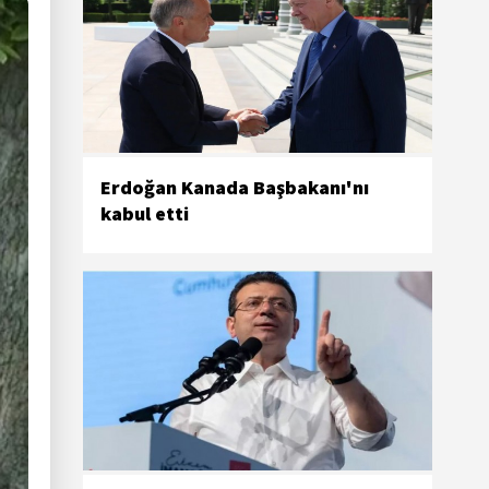
Erdoğan Kanada Başbakanı'nı
kabul etti