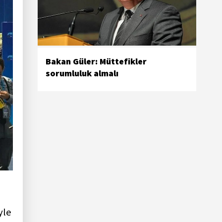
Bakan Güler: Müttefikler
sorumluluk almalı
yle