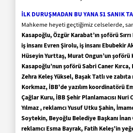
İLK DURUŞMADAN BU YANA 51 SANIK T
Mahkeme heyeti geçtiğimiz celselerde, sa
Kasapoğlu, Özgür Karabat’ın şoförü Sırrı Kü
iş insanı Evren Şirolu, iş insanı Ebubekir 
Hüseyin Yurttaş, Murat Ongun’un şoförü 
Kasapoğlu’nun şoförü Sabri Caner Kırca, 
Zehra Keleş Yüksel, Başak Tatlı ve zabıt
Korkmaz, İBB'de yazılım koordinatörü Em
Çağlar Kuru, İBB Şehir Planlamacısı Nuri
Yılmaz , reklamcı Yusuf Utku Şahin, İmam
Soytekin, Beyoğlu Belediye Başkanı İnan
reklamcı Esma Bayrak, Fatih Keleş'in ye