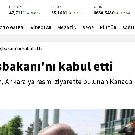
DOLAR
EURO
ALTIN
47,7111
55,1881
6660,5450
▲
▲
▲
%0.18
%0.32
%2.59
BIST-100
PETROL
BONO
13779,39
81,4900
41,3000
▼
▼
▼
OTO GALERİ
VİDEOLAR
MAGAZİN
SPOR
KÜLTÜR
SAĞLI
%-0.14
%-1.56
%-0.55
bakanı'nı kabul etti
akanı'nı kabul etti
 Ankara'ya resmi ziyarette bulunan Kanada