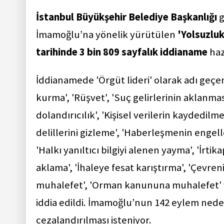
İstanbul Büyükşehir Belediye Başkanlığı
g
İmamoğlu’na yönelik yürütülen
'Yolsuzlu
tarihinde 3 bin 809 sayfalık iddianame
haz
İddianamede 'Örgüt lideri' olarak adı geç
kurma', 'Rüşvet', 'Suç gelirlerinin aklanma
dolandırıcılık', 'Kişisel verilerin kaydedilme
delillerini gizleme', 'Haberleşmenin engel
'Halkı yanıltıcı bilgiyi alenen yayma', 'İrti
aklama', 'İhaleye fesat karıştırma', 'Çevren
muhalefet', 'Orman kanununa muhalefet' v
iddia edildi. İmamoğlu’nun 142 eylem nedeni
cezalandırılması isteniyor.