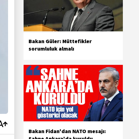
Bakan Güler: Müttefikler
sorumluluk almalı
Bakan Fidan'dan NATO mesajı:
Sahne Ankara'da kuruldu