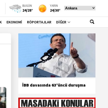
BUGÜN
YARIN
24/28°
24/30°
K
EKONOMİ
RÖPORTAJLAR
DİĞER
İBB davasında 63'üncü duruşma