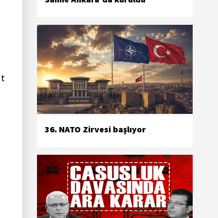
üt
36. NATO Zirvesi başlıyor