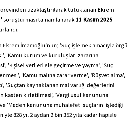
örevinden uzaklaştırılarak tutuklanan Ekrem
k'
soruşturması tamamlanarak
11 Kasım 2025
ırlandı.
en Ekrem İmamoğlu’nun; 'Suç işlemek amacıyla örg
sı', 'Kamu kurum ve kuruluşları zararına
si', 'Kişisel verileri ele geçirme ve yayma', 'Suç
lenmesi', 'Kamu malına zarar verme', 'Rüşvet alma',
kap', 'Suçtan kaynaklanan mal varlığı değerlerini
in kasten kirletilmesi', 'Vergi usul kanununa
e 'Maden kanununa muhalefet' suçlarını işlediği
yle 828 yıl 2 aydan 2 bin 352 yıla kadar hapisle