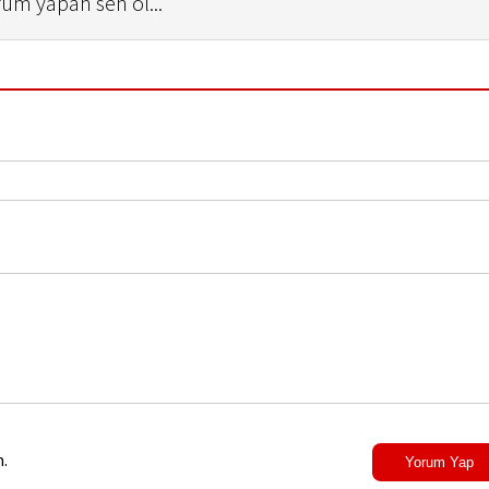
rum yapan sen ol...
.
Yorum Yap