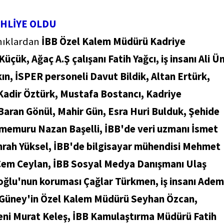
AHLİYE OLDU
nıklardan
İBB Özel Kalem Müdürü Kadriye
çük, Ağaç A.Ş çalışanı Fatih Yağcı, iş insanı Ali Ün
Akın, İSPER personeli Davut Bildik, Altan Ertürk,
Kadir Öztürk, Mustafa Bostancı, Kadriye
Baran Gönül, Mahir Gün, Esra Huri Bulduk, Şehide
a memuru Nazan Başelli, İBB'de veri uzmanı İsmet
rah Yüksel, İBB'de bilgisayar mühendisi Mehmet
 Cem Ceylan, İBB Sosyal Medya Danışmanı Ulaş
oğlu'nun koruması Çağlar Türkmen, iş insanı Adem
 Güney'in Özel Kalem Müdürü Seyhan Özcan,
ğeni Murat Keleş, İBB Kamulaştırma Müdürü Fatih