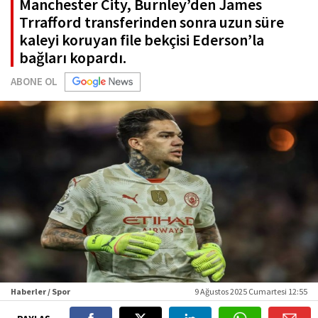
Manchester City, Burnley’den James
Trrafford transferinden sonra uzun süre
kaleyi koruyan file bekçisi Ederson’la
bağları kopardı.
ABONE OL
Haberler / Spor
9 Ağustos 2025 Cumartesi 12:55