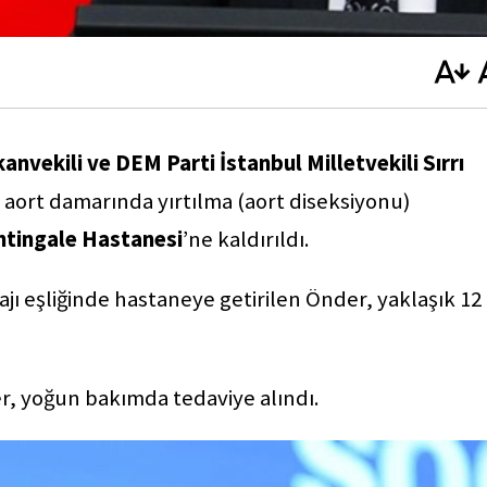
nvekili ve DEM Parti İstanbul Milletvekili Sırrı
e aort damarında yırtılma (aort diseksiyonu)
htingale Hastanesi
’ne kaldırıldı.
jı eşliğinde hastaneye getirilen Önder, yaklaşık 12
er, yoğun bakımda tedaviye alındı.