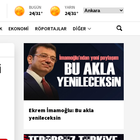
BUGÜN
YARIN
24/31°
24/31°
K
EKONOMİ
RÖPORTAJLAR
DİĞER
i
Ekrem İmamoğlu: Bu akla
yenileceksin