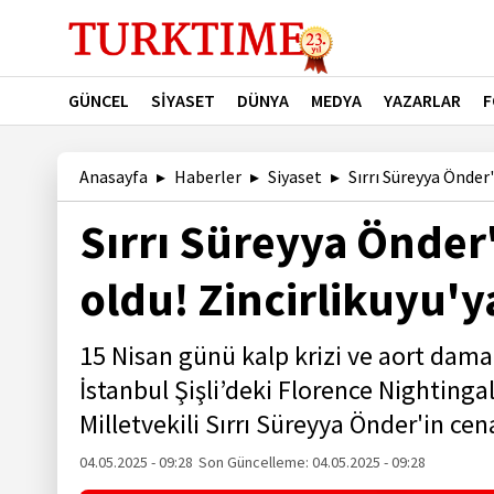
GÜNCEL
SİYASET
DÜNYA
MEDYA
YAZARLAR
F
Anasayfa
Haberler
Siyaset
Sırrı Süreyya Önder'
Sırrı Süreyya Önder
oldu! Zincirlikuyu'
15 Nisan günü kalp krizi ve aort damar
İstanbul Şişli’deki Florence Nightinga
Milletvekili Sırrı Süreyya Önder'in cen
04.05.2025 - 09:28
Son Güncelleme:
04.05.2025 - 09:28