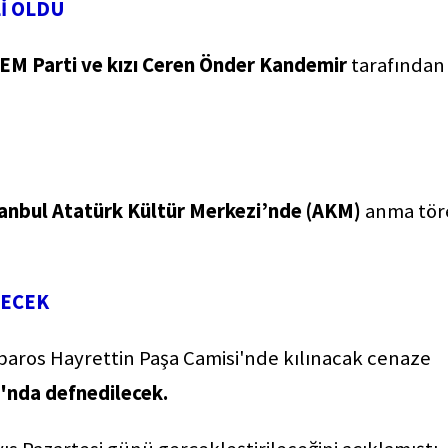
İ OLDU
EM Parti ve kızı Ceren Önder Kandemir
tarafından
tanbul Atatürk Kültür Merkezi’nde (AKM)
anma tör
LECEK
arbaros Hayrettin Paşa Camisi'nde kılınacak cenaze
ı'nda defnedilecek.