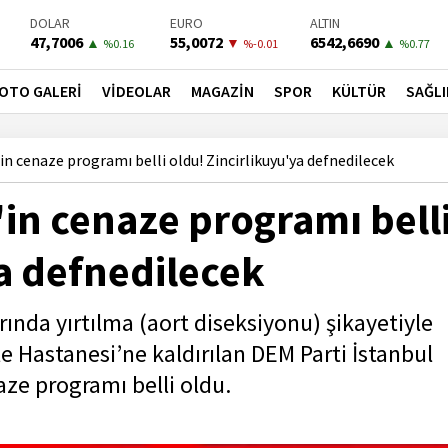
DOLAR
EURO
ALTIN
47,7006
55,0072
6542,6690
▲
▼
▲
%0.16
%-0.01
%0.77
BIST-100
PETROL
BONO
13798,82
82,8200
41,5300
▼
▲
▼
OTO GALERİ
VİDEOLAR
MAGAZİN
SPOR
KÜLTÜR
SAĞLI
%0
%0.05
%-0.02
in cenaze programı belli oldu! Zincirlikuyu'ya defnedilecek
'in cenaze programı bell
ya defnedilecek
ında yırtılma (aort diseksiyonu) şikayetiyle
le Hastanesi’ne kaldırılan DEM Parti İstanbul
aze programı belli oldu.