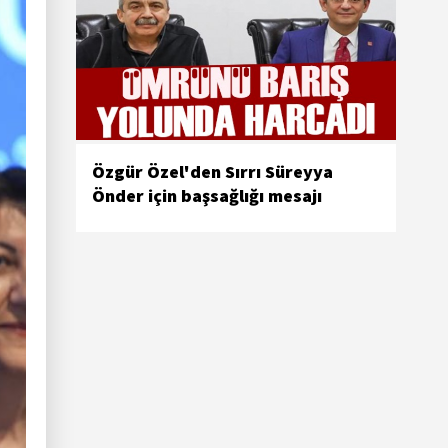
Özgür Özel'den Sırrı Süreyya
Önder için başsağlığı mesajı