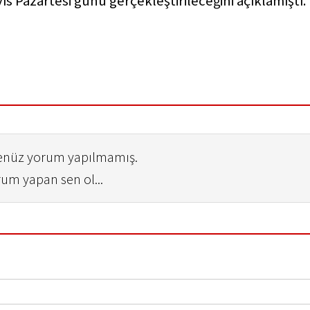
s Pazartesi günü gerçekleştirileceğini açıklamıştı.
henüz yorum yapılmamış.
rum yapan sen ol...