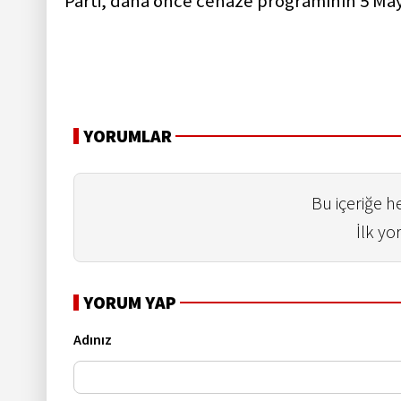
Parti, daha önce cenaze programının 5 Mayı
YORUMLAR
Bu içeriğe 
İlk yo
YORUM YAP
Adınız