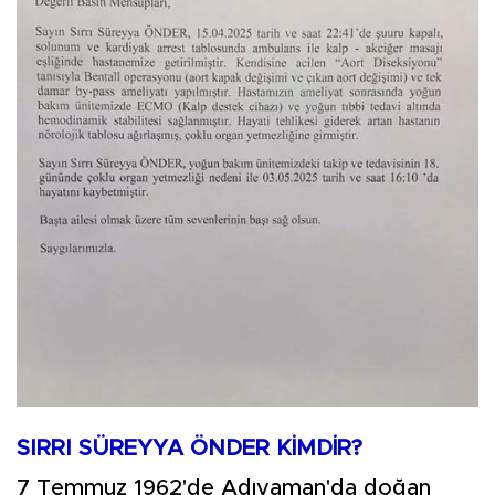
SIRRI SÜREYYA ÖNDER KİMDİR?
7 Temmuz 1962'de Adıyaman'da doğan