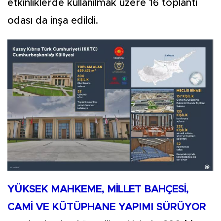
etkinliklerde kullanılmak üzere 16 toplantı
odası da inşa edildi.
YÜKSEK MAHKEME, MİLLET BAHÇESİ,
CAMİ VE KÜTÜPHANE YAPIMI SÜRÜYOR