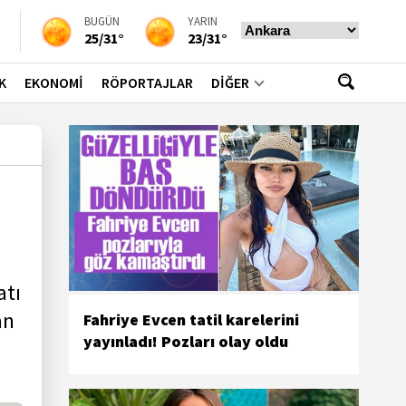
BUGÜN
YARIN
25/31°
23/31°
K
EKONOMİ
RÖPORTAJLAR
DİĞER
atı
an
Fahriye Evcen tatil karelerini
yayınladı! Pozları olay oldu