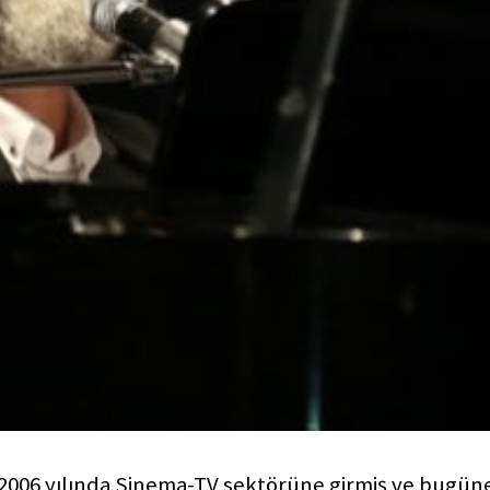
 2006 yılında Sinema-TV sektörüne girmiş ve bugün