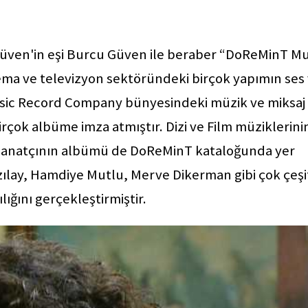
 Güven'in eşi Burcu Güven ile beraber “DoReMinT Mu
ma ve televizyon sektöründeki birçok yapımın ses
usic Record Company bünyesindeki müzik ve miksaj
rçok albüme imza atmıştır. Dizi ve Film müziklerini
k sanatçının albümü de DoReMinT kataloğunda yer
ılay, Hamdiye Mutlu, Merve Dikerman gibi çok çeşit
ığını gerçekleştirmiştir.