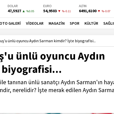
DOLAR
EURO
ALTIN
47,5927
54,9503
6491,6100
▲
▼
▼
%0.05
%-0.11
%-0.07
BIST-100
PETROL
BONO
13798,82
81,6600
41,5300
▲
▲
▼
OTO GALERİ
VİDEOLAR
MAGAZİN
SPOR
KÜLTÜR
SAĞLI
%0.7
%3.5
%-0.02
ş'u ünlü oyuncu Aydın Sarman kimdir? İşte biyografisi...
ş'u ünlü oyuncu Aydın
biyografisi...
ile tanınan ünlü sanatçı Aydın Sarman'ın hay
mdir, nerelidir? İşte merak edilen Aydın Sarm