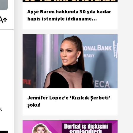
Ayşe Barım hakkında 30 yıla kadar
hapis istemiyle iddianame
hazırlandı
Jennifer Lopez’e ‘Kızılcık Şerbeti’
şoku!
k