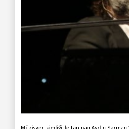
Müzisyen kimliği ile tanınan Aydın Sarman