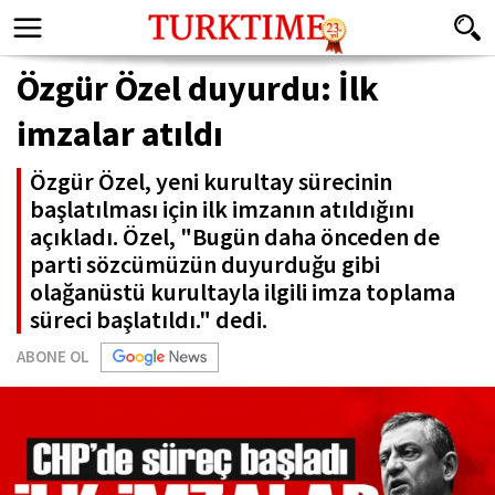
Özgür Özel duyurdu: İlk
imzalar atıldı
Özgür Özel, yeni kurultay sürecinin
başlatılması için ilk imzanın atıldığını
açıkladı. Özel, "Bugün daha önceden de
parti sözcümüzün duyurduğu gibi
olağanüstü kurultayla ilgili imza toplama
süreci başlatıldı." dedi.
ABONE OL