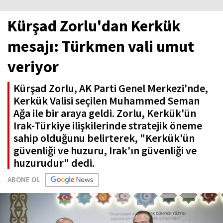
Kürşad Zorlu'dan Kerkük
mesajı: Türkmen vali umut
veriyor
Kürşad Zorlu, AK Parti Genel Merkezi'nde,
Kerkük Valisi seçilen Muhammed Seman
Ağa ile bir araya geldi. Zorlu, Kerkük'ün
Irak-Türkiye ilişkilerinde stratejik öneme
sahip olduğunu belirterek, "Kerkük'ün
güvenliği ve huzuru, Irak'ın güvenliği ve
huzurudur" dedi.
ABONE OL