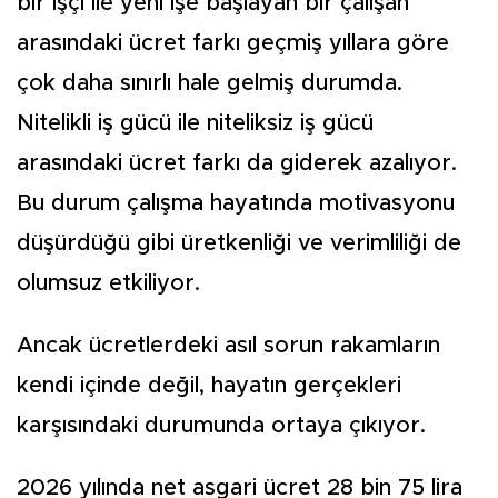
bir işçi ile yeni işe başlayan bir çalışan
arasında­ki ücret farkı geçmiş yıllara göre
çok daha sınırlı hale gelmiş du­rumda.
Nitelikli iş gücü ile nite­liksiz iş gücü
arasındaki ücret farkı da giderek azalıyor.
Bu du­rum çalışma hayatında motivas­yonu
düşürdüğü gibi üretkenliği ve verimliliği de
olumsuz etkili­yor.
Ancak ücretlerdeki asıl sorun rakamların
kendi içinde değil, ha­yatın gerçekleri
karşısındaki du­rumunda ortaya çıkıyor.
2026 yılında net asgari ücret 28 bin 75 lira