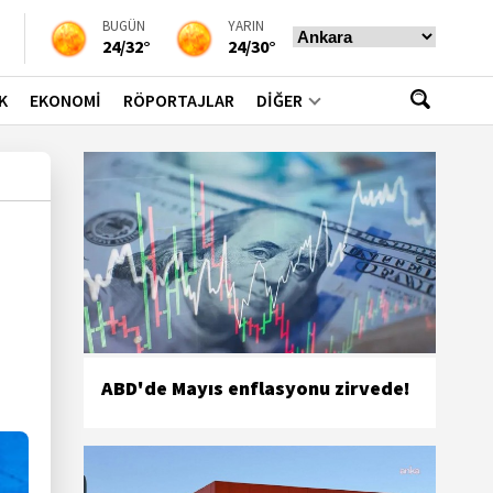
BUGÜN
YARIN
24/32°
24/30°
K
EKONOMİ
RÖPORTAJLAR
DİĞER
ABD'de Mayıs enflasyonu zirvede!