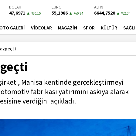
DOLAR
EURO
ALTIN
47,6971
55,1986
6644,7520
▲
▲
▲
%0.15
%0.34
%2.34
BIST-100
PETROL
BONO
13779,39
82,7600
41,3000
▼
▼
▼
OTO GALERİ
VİDEOLAR
MAGAZİN
SPOR
KÜLTÜR
SAĞLI
%-0.14
%-0.02
%-0.55
vazgeçti
geçti
D şirketi, Manisa kentinde gerçekleştirmeyi
 otomotiv fabrikası yatırımını askıya alarak
sisine verdiğini açıkladı.