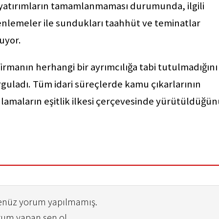
 yatırımların tamamlanmaması durumunda, ilgili
üzenlemeler ile sundukları taahhüt ve teminatlar
uyor.
r firmanın herhangi bir ayrımcılığa tabi tutulmadığını
rguladı. Tüm idari süreçlerde kamu çıkarlarının
lamaların eşitlik ilkesi çerçevesinde yürütüldüğün
henüz yorum yapılmamış.
rum yapan sen ol...