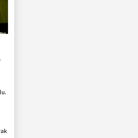
0
e
du.
rak