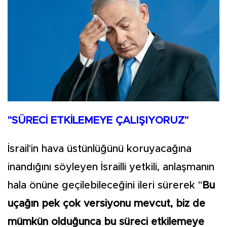
"SÜRECİ ETKİLEMEYE ÇALIŞIYORUZ"
İsrail'in hava üstünlüğünü koruyacağına
inandığını söyleyen İsrailli yetkili, anlaşmanın
hala önüne geçilebileceğini ileri sürerek "
Bu
uçağın pek çok versiyonu mevcut, biz de
mümkün olduğunca bu süreci etkilemeye