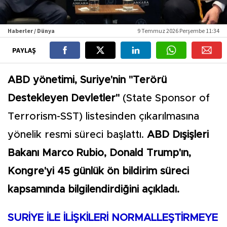
Haberler / Dünya
9 Temmuz 2026 Perşembe 11:34
PAYLAŞ
ABD yönetimi, Suriye'nin "Terörü
Destekleyen Devletler"
(State Sponsor of
Terrorism-SST) listesinden çıkarılmasına
yönelik resmi süreci başlattı.
ABD Dışişleri
Bakanı Marco Rubio, Donald Trump'ın,
Kongre'yi 45 günlük ön bildirim süreci
kapsamında bilgilendirdiğini açıkladı.
SURİYE İLE İLİŞKİLERİ NORMALLEŞTİRMEYE