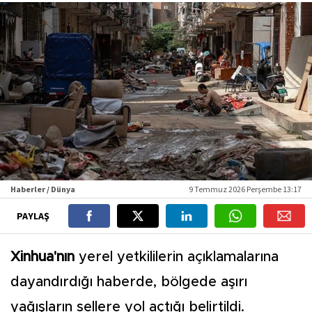
Haberler / Dünya
9 Temmuz 2026 Perşembe 13:17
PAYLAŞ
Xinhua'nın
yerel yetkililerin açıklamalarına
dayandırdığı haberde, bölgede aşırı
yağışların sellere yol açtığı belirtildi.