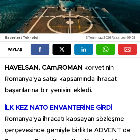
Haberler / Teknoloji
6 Temmuz 2026 Pazartesi 09:03
PAYLAŞ
HAVELSAN, CAm.ROMAN
korvetinin
Romanya'ya satışı kapsamında ihracat
başarılarına bir yenisini ekledi.
İLK KEZ NATO ENVANTERİNE GİRDİ
Romanya'ya ihracatı kapsayan sözleşme
çerçevesinde gemiyle birlikte ADVENT de