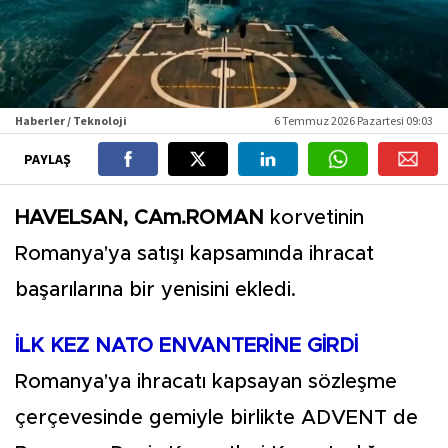
Haberler / Teknoloji
6 Temmuz 2026 Pazartesi 09:03
PAYLAŞ
HAVELSAN, CAm.ROMAN
korvetinin
Romanya'ya satışı kapsamında ihracat
başarılarına bir yenisini ekledi.
İLK KEZ NATO ENVANTERİNE GİRDİ
Romanya'ya ihracatı kapsayan sözleşme
çerçevesinde gemiyle birlikte ADVENT de