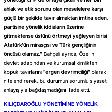
yönettiği CHP’de ortaya çıkan ve her biri
ahlak ve etik sorunu olan meselelere karşı
güçlü bir şekilde tavır almaktan imtina eden,
partisine yönelik iddiaların üzerine
gitmektense üstünü örtmeyi yeğleyen birisi
Atatürk’ün mirasçısı ve Türk gençliğinin
öncüsü olamaz."
Bahçeli ayrıca, Özel'in
devlet adabından ve kurumsal kimlikten
kopuk tavırlarını
"ergen devrimciliği"
olarak
nitelendirerek, bu durumun sorumlu siyaset
anlayışıyla bağdaşmadığını ifade etti.
KILIÇDAROĞLU YÖNETİMİNE YÖNELİK