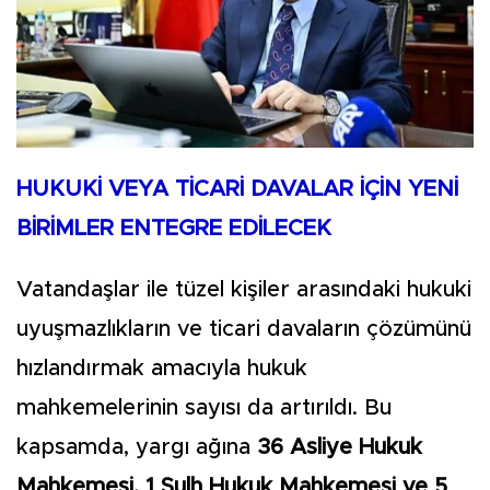
HUKUKİ VEYA TİCARİ DAVALAR İÇİN YENİ
BİRİMLER ENTEGRE EDİLECEK
Vatandaşlar ile tüzel kişiler arasındaki hukuki
uyuşmazlıkların ve ticari davaların çözümünü
hızlandırmak amacıyla hukuk
mahkemelerinin sayısı da artırıldı. Bu
kapsamda, yargı ağına
36 Asliye Hukuk
Mahkemesi, 1 Sulh Hukuk Mahkemesi ve 5