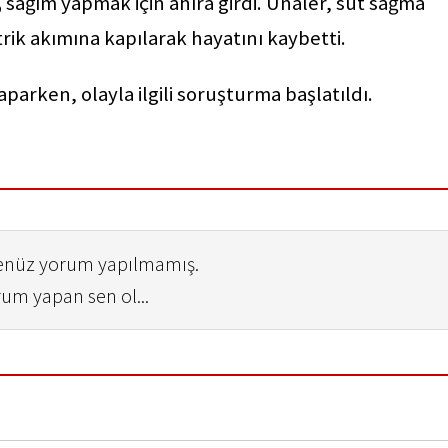
,
sağım yapmak için ahıra girdi. Ünaler, süt sağma
ik akımına kapılarak hayatını kaybetti.
arken, olayla ilgili soruşturma başlatıldı.
henüz yorum yapılmamış.
rum yapan sen ol...