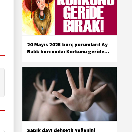
20 Mayıs 2025 burç yorumları! Ay
Balık burcunda: Korkunu geride
bırak
Sapık dayı dehşeti! Yeğenini