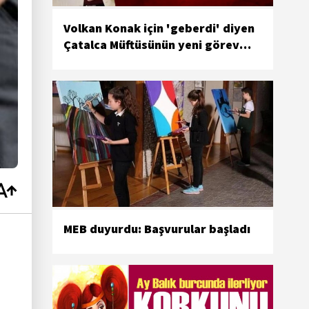
Volkan Konak için 'geberdi' diyen
Çatalca Müftüsünün yeni görev
yeri belli oldu
MEB duyurdu: Başvurular başladı