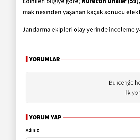
Edinilen bilgiye göre;
Nurettin Ünaler (59)
makinesinden yaşanan kaçak sonucu elektr
Jandarma ekipleri olay yerinde inceleme yap
YORUMLAR
Bu içeriğe 
İlk yo
YORUM YAP
Adınız