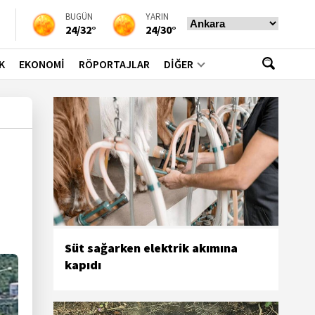
BUGÜN
YARIN
24/32°
24/30°
K
EKONOMİ
RÖPORTAJLAR
DİĞER
Süt sağarken elektrik akımına
kapıdı