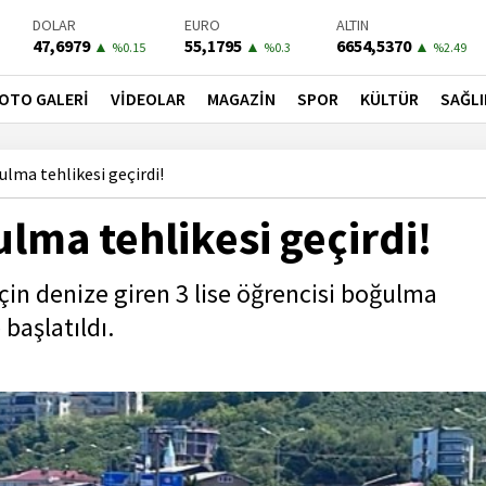
47,6979
55,1795
6654,5370
▲
▲
▲
%0.15
%0.3
%2.49
BIST-100
PETROL
BONO
13779,39
81,5600
41,3000
▼
▼
▼
%-0.14
%-1.47
%-0.55
OTO GALERİ
VİDEOLAR
MAGAZİN
SPOR
KÜLTÜR
SAĞLI
ulma tehlikesi geçirdi!
ulma tehlikesi geçirdi!
çin denize giren 3 lise öğrencisi boğulma
 başlatıldı.