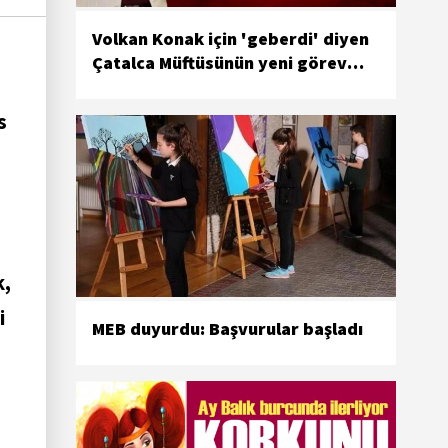
Volkan Konak için 'geberdi' diyen
Çatalca Müftüsünün yeni görev
yeri belli oldu
s
k,
i
MEB duyurdu: Başvurular başladı