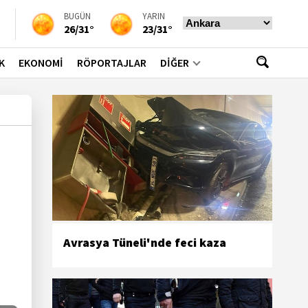
BUGÜN
YARIN
26/31°
23/31°
K
EKONOMİ
RÖPORTAJLAR
DİĞER
Avrasya Tüneli'nde feci kaza