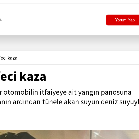
.
Yorum Yap
feci kaza
eci kaza
bir otomobilin itfaiyeye ait yangın panosuna
ın ardından tünele akan suyun deniz suyuy