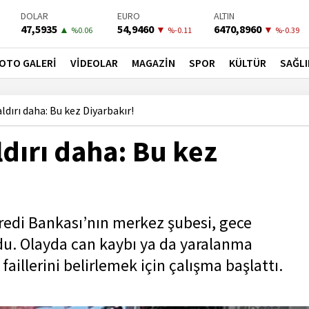
BIST-100
PETROL
BONO
13798,82
82,1000
41,5300
▲
▲
▼
%0.7
%4.06
%-0.02
OTO GALERİ
VİDEOLAR
MAGAZİN
SPOR
KÜLTÜR
SAĞLI
ldırı daha: Bu kez Diyarbakır!
ldırı daha: Bu kez
Kredi Bankası’nın merkez şubesi, gece
oldu. Olayda can kaybı ya da yaralanma
faillerini belirlemek için çalışma başlattı.