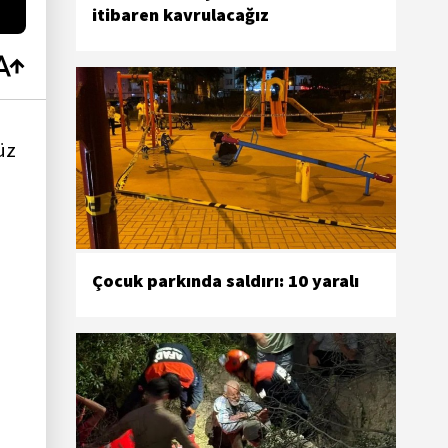
itibaren kavrulacağız
üz
Çocuk parkında saldırı: 10 yaralı