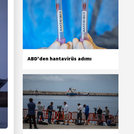
ABD'den hantavirüs adımı