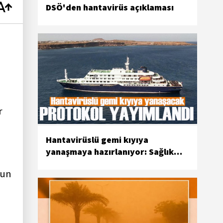
DSÖ'den hantavirüs açıklaması
r
Hantavirüslü gemi kıyıya
yanaşmaya hazırlanıyor: Sağlık
önlemleri artırıldı
nun