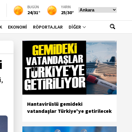
BUGÜN
YARIN
24/31°
25/30°
K
EKONOMİ
RÖPORTAJLAR
DİĞER
i
i,
Hantavirüslü gemideki
vatandaşlar Türkiye'ye getirilecek