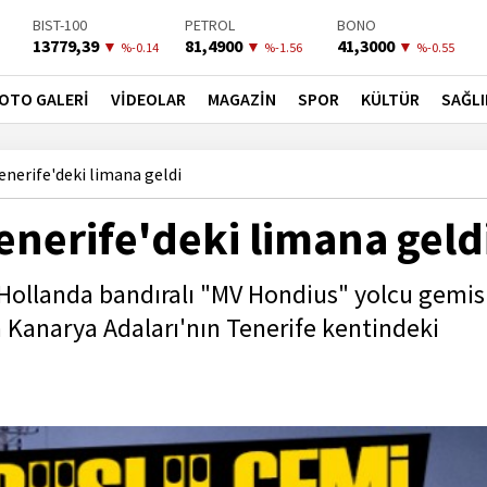
BIST-100
PETROL
BONO
13779,39
81,4900
41,3000
▼
▼
▼
%-0.14
%-1.56
%-0.55
OTO GALERİ
VİDEOLAR
MAGAZİN
SPOR
KÜLTÜR
SAĞLI
nerife'deki limana geldi
enerife'deki limana geld
i Hollanda bandıralı "MV Hondius" yolcu gemis
Kanarya Adaları'nın Tenerife kentindeki