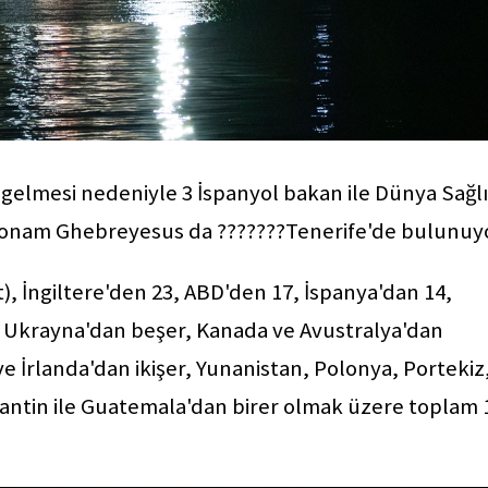
 gelmesi nedeniyle 3 İspanyol bakan ile Dünya Sağl
onam Ghebreyesus da ???????Tenerife'de bulunuyo
), İngiltere'den 23, ABD'den 17, İspanya'dan 14,
e Ukrayna'dan beşer, Kanada ve Avustralya'dan
e İrlanda'dan ikişer, Yunanistan, Polonya, Portekiz
jantin ile Guatemala'dan birer olmak üzere toplam 