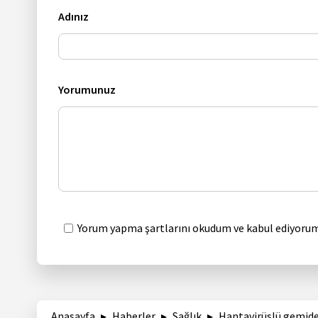
Adınız
Yorumunuz
Yorum yapma şartlarını okudum ve kabul ediyorum
Anasayfa
Haberler
Sağlık
Hantavirüslü gemidek