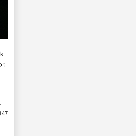
ık
r.
,
147