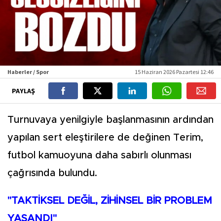
Haberler / Spor
15 Haziran 2026 Pazartesi 12:46
PAYLAŞ
Turnuvaya yenilgiyle başlanmasının ardından
yapılan sert eleştirilere de değinen Terim,
futbol kamuoyuna daha sabırlı olunması
çağrısında bulundu.
"TAKTİKSEL DEĞİL, ZİHİNSEL BİR PROBLEM
YAŞANDI"