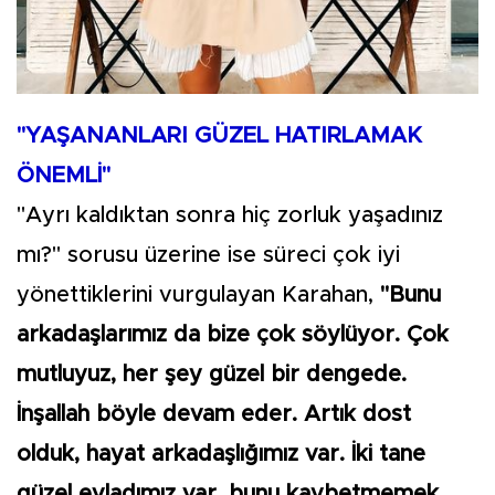
"YAŞANANLARI GÜZEL HATIRLAMAK
ÖNEMLİ"
"Ayrı kaldıktan sonra hiç zorluk yaşadınız
mı?" sorusu üzerine ise süreci çok iyi
yönettiklerini vurgulayan Karahan,
"Bunu
arkadaşlarımız da bize çok söylüyor. Çok
mutluyuz, her şey güzel bir dengede.
İnşallah böyle devam eder. Artık dost
olduk, hayat arkadaşlığımız var. İki tane
güzel evladımız var, bunu kaybetmemek