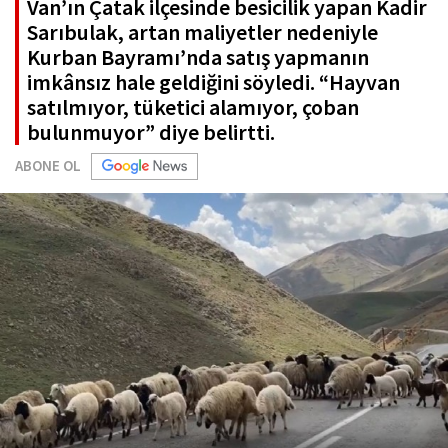
Van’ın Çatak ilçesinde besicilik yapan Kadir
Sarıbulak, artan maliyetler nedeniyle
Kurban Bayramı’nda satış yapmanın
imkânsız hale geldiğini söyledi. “Hayvan
satılmıyor, tüketici alamıyor, çoban
bulunmuyor” diye belirtti.
ABONE OL