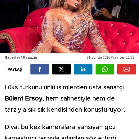
Haberler / Magazin
8 Haziran 2026 Pazartesi 12:28
PAYLAŞ
Lüks tutkunu ünlü isimlerden usta sanatçı
Bülent Ersoy
, hem sahnesiyle hem de
tarzıyla sık sık kendisinden konuşturuyor.
Diva, bu kez kameralara yansıyan göz
kamaştırıcı tarzıyla adından söz ettirdi.