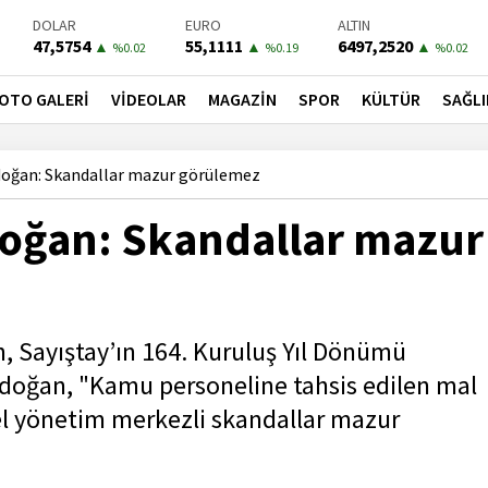
DOLAR
EURO
ALTIN
47,5754
55,1111
6497,2520
▲
▲
▲
%0.02
%0.19
%0.02
BIST-100
PETROL
BONO
13703,13
78,9000
41,5400
▲
▲
▲
OTO GALERİ
VİDEOLAR
MAGAZİN
SPOR
KÜLTÜR
SAĞLI
%0.11
%0.61
%0.31
oğan: Skandallar mazur görülemez
oğan: Skandallar mazur
 Sayıştay’ın 164. Kuruluş Yıl Dönümü
rdoğan, "Kamu personeline tahsis edilen mal
rel yönetim merkezli skandallar mazur