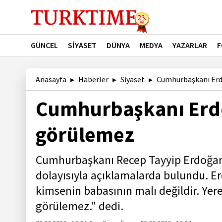
GÜNCEL
SİYASET
DÜNYA
MEDYA
YAZARLAR
F
Anasayfa
Haberler
Siyaset
Cumhurbaşkanı Erd
Cumhurbaşkanı Erd
görülemez
Cumhurbaşkanı Recep Tayyip Erdoğan,
dolayısıyla açıklamalarda bulundu. E
kimsenin babasının malı değildir. Ye
görülemez." dedi.