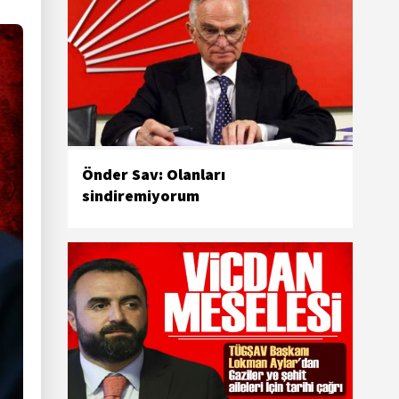
Önder Sav: Olanları
sindiremiyorum