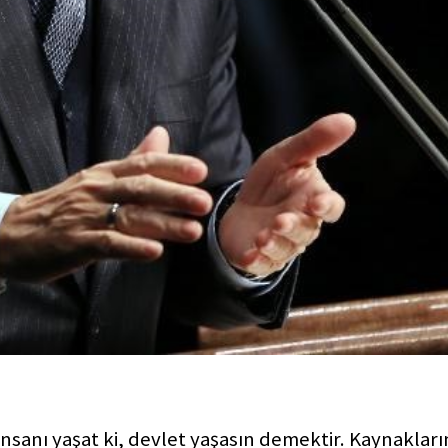
nsanı yaşat ki, devlet yaşasın demektir. Kaynakları