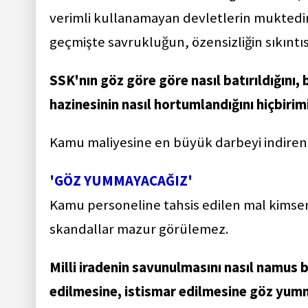
verimli kullanamayan devletlerin muktedir
geçmişte savrukluğun, özensizliğin sıkıntıs
SSK'nın göz göre göre nasıl batırıldığını, b
hazinesinin nasıl hortumlandığını hiçbiri
Kamu maliyesine en büyük darbeyi indirenl
'GÖZ YUMMAYACAĞIZ'
Kamu personeline tahsis edilen mal kimsen
skandallar mazur görülemez.
Milli iradenin savunulmasını nasıl namus 
edilmesine, istismar edilmesine göz yum