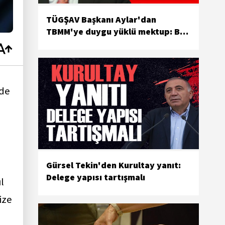
TÜGŞAV Başkanı Aylar'dan
TBMM'ye duygu yüklü mektup: Bu
vicdan meselesidir
de
Gürsel Tekin'den Kurultay yanıt:
Delege yapısı tartışmalı
l
ize