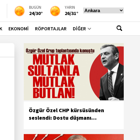
BUGÜN
YARIN
24/30°
26/31°
K
EKONOMİ
RÖPORTAJLAR
DİĞER
Özgür Özel CHP kürsüsünden
seslendi: Dostu düşmanı
ayırmakta ustalaştık