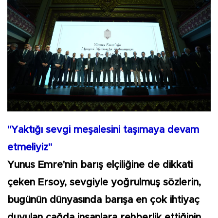
"Yaktığı sevgi meşalesini taşımaya devam
etmeliyiz"
Yunus Emre'nin barış elçiliğine de dikkati
çeken Ersoy, sevgiyle yoğrulmuş sözlerin,
bugünün dünyasında barışa en çok ihtiyaç
duyulan çağda insanlara rehberlik ettiğinin