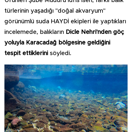
Ürünleri Şube Müdürü İdris İsen, farklı balık
türlerinin yaşadığı "doğal akvaryum"
görünümlü suda HAYDİ ekipleri ile yaptıkları
incelemede, balıkların
Dicle Nehri'nden göç
yoluyla Karacadağ bölgesine geldiğini
tespit ettiklerini
söyledi.