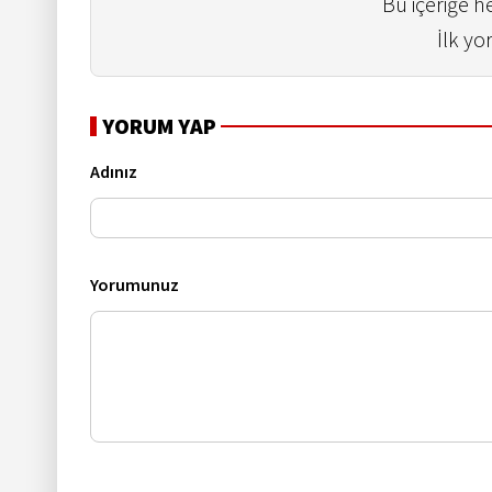
Bu içeriğe 
İlk yo
YORUM YAP
Adınız
Yorumunuz