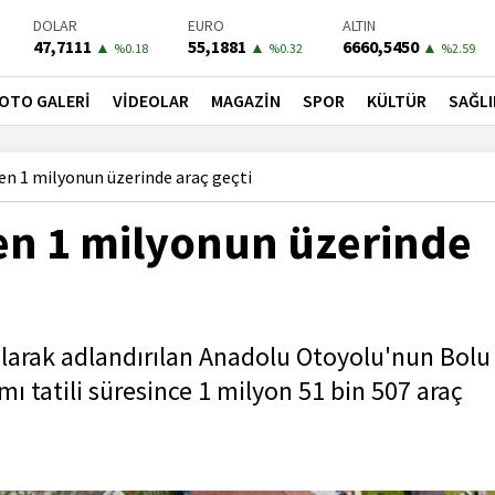
47,7111
55,1881
6660,5450
▲
▲
▲
%0.18
%0.32
%2.59
BIST-100
PETROL
BONO
13779,39
81,4900
41,3000
▼
▼
▼
%-0.14
%-1.56
%-0.55
OTO GALERİ
VİDEOLAR
MAGAZİN
SPOR
KÜLTÜR
SAĞLI
en 1 milyonun üzerinde araç geçti
en 1 milyonun üzerinde
olarak adlandırılan Anadolu Otoyolu'nun Bolu
 tatili süresince 1 milyon 51 bin 507 araç