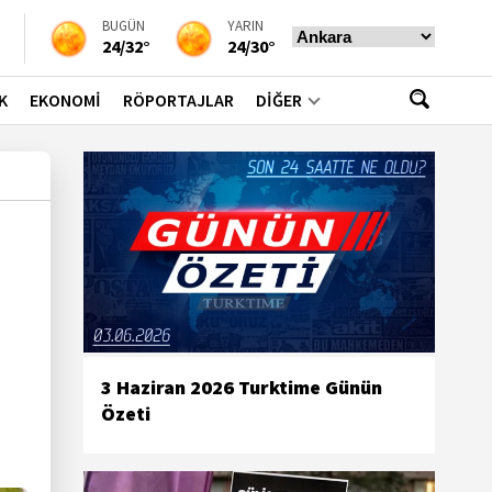
BUGÜN
YARIN
24/32°
24/30°
K
EKONOMİ
RÖPORTAJLAR
DİĞER
3 Haziran 2026 Turktime Günün
Özeti