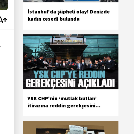
İstanbul'da şüpheli olay! Denizde
kadın cesedi bulundu
1
YSK CHP'nin ‘mutlak butlan’
itirazına reddin gerekçesini
açıkladı