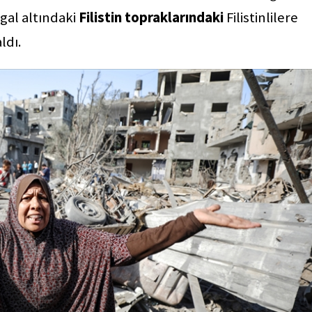
şgal altındaki
Filistin
topraklarındaki
Filistinlilere
ldı.