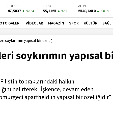
BIST-100
PETROL
BONO
13703,13
78,7400
41,5400
▲
▼
▲
%0.11
%-0.2
%0.31
OTO GALERİ
VİDEOLAR
MAGAZİN
SPOR
KÜLTÜR
SAĞLI
eri soykırımın yapısal bir örneği
leri soykırımın yapısal b
ecFilistin topraklarındaki halkın
ğını belirterek "İşkence, devam eden
mürgeci apartheid'ın yapısal bir özelliğidir"