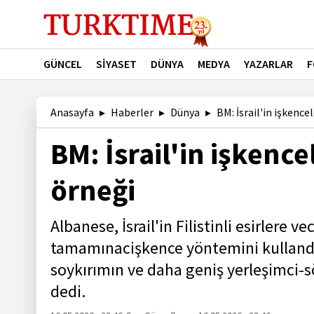
GÜNCEL
SİYASET
DÜNYA
MEDYA
YAZARLAR
F
Anasayfa
Haberler
Dünya
BM: İsrail'in işkencel
BM: İsrail'in işkence
örneği
Albanese, İsrail'in Filistinli esirlere v
tamamınacişkence yöntemini kullandı
soykırımın ve daha geniş yerleşimci-sö
dedi.