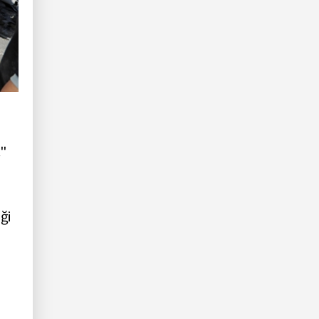
."
ği