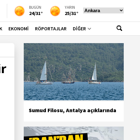
BUGÜN
YARIN
24/31°
25/31°
K
EKONOMİ
RÖPORTAJLAR
DİĞER
ir
Sumud Filosu, Antalya açıklarında