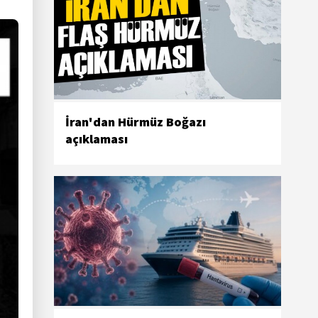
İran'dan Hürmüz Boğazı
açıklaması