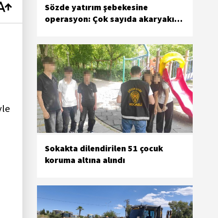
Sözde yatırım şebekesine
operasyon: Çok sayıda akaryakıt
istasyonuna el konuldu
yle
Sokakta dilendirilen 51 çocuk
koruma altına alındı