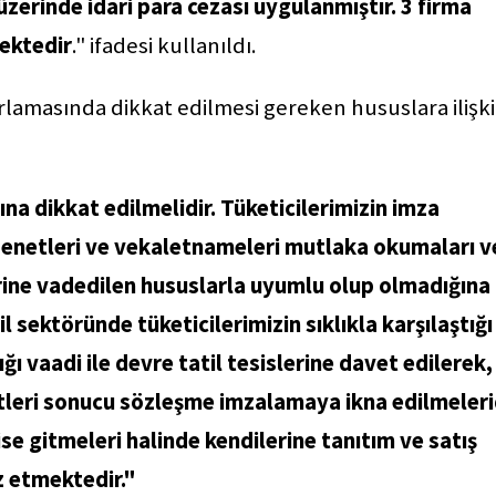
üzerinde idari para cezası uygulanmıştır. 3 firma
ektedir
." ifadesi kullanıldı.
rlamasında dikkat edilmesi gereken hususlara ilişk
a dikkat edilmelidir. Tüketicilerimizin imza
, senetleri ve vekaletnameleri mutlaka okumaları v
lerine vadedilen hususlarla uyumlu olup olmadığına
 sektöründe tüketicilerimizin sıklıkla karşılaştığı
ığı vaadi ile devre tatil tesislerine davet edilerek,
tleri sonucu sözleşme imzalamaya ikna edilmelerid
se gitmeleri halinde kendilerine tanıtım ve satış
z etmektedir."