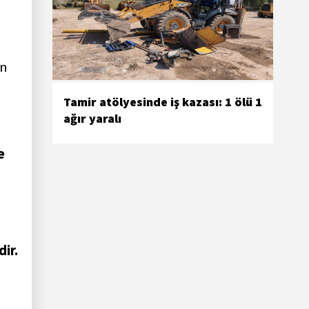
in
Tamir atölyesinde iş kazası: 1 ölü 1
ağır yaralı
e
ir.