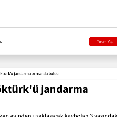
.
Yorum Yap
Göktürk'ü jandarma ormanda buldu
Göktürk'ü jandarma
ken evinden uzaklaşarak kaybolan 3 yaşındak