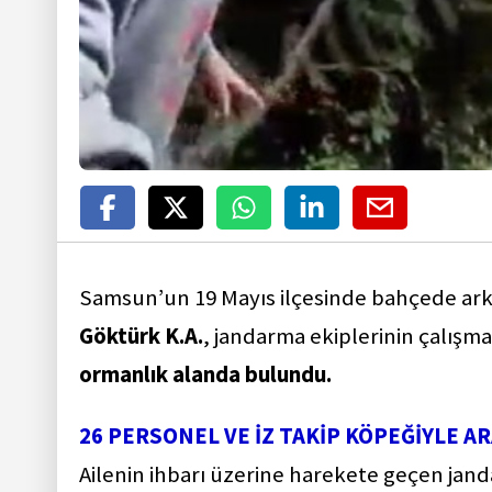
Samsun’un 19 Mayıs ilçesinde bahçede ar
Göktürk K.A.
, jandarma ekiplerinin çalışm
ormanlık alanda bulundu.
26 PERSONEL VE İZ TAKİP KÖPEĞİYLE A
Ailenin ihbarı üzerine harekete geçen janda