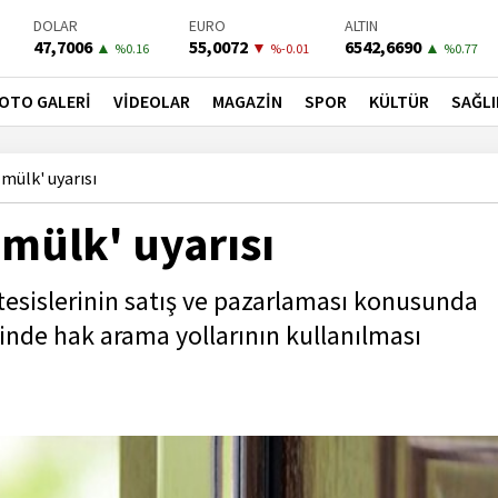
DOLAR
EURO
ALTIN
47,7006
55,0072
6542,6690
▲
▼
▲
%0.16
%-0.01
%0.77
BIST-100
PETROL
BONO
13798,82
82,8200
41,5300
▼
▲
▼
OTO GALERİ
VİDEOLAR
MAGAZİN
SPOR
KÜLTÜR
SAĞLI
%0
%0.05
%-0.02
mülk' uyarısı
 mülk' uyarısı
 tesislerinin satış ve pazarlaması konusunda
inde hak arama yollarının kullanılması