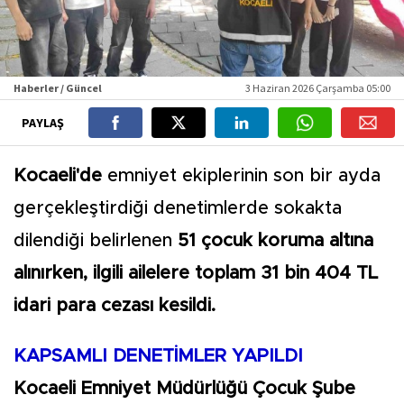
Haberler / Güncel
3 Haziran 2026 Çarşamba 05:00
PAYLAŞ
Kocaeli'de
emniyet ekiplerinin son bir ayda
gerçekleştirdiği denetimlerde sokakta
dilendiği belirlenen
51 çocuk koruma altına
alınırken, ilgili ailelere toplam 31 bin 404 TL
idari para cezası kesildi.
KAPSAMLI DENETİMLER YAPILDI
Kocaeli Emniyet Müdürlüğü Çocuk Şube