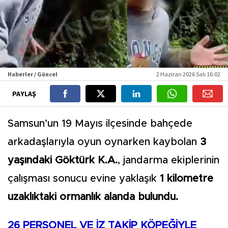
Haberler / Güncel
2 Haziran 2026 Salı 16:02
PAYLAŞ
Samsun’un 19 Mayıs ilçesinde bahçede
arkadaşlarıyla oyun oynarken kaybolan
3
yaşındaki Göktürk K.A.
, jandarma ekiplerinin
çalışması sonucu evine yaklaşık
1 kilometre
uzaklıktaki ormanlık alanda bulundu.
26 PERSONEL VE İZ TAKİP KÖPEĞİYLE