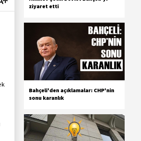
ziyaret etti
ek
Bahçeli'den açıklamalar: CHP'nin
sonu karanlık
ı