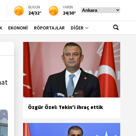
BUGÜN
YARIN
24/32°
24/30°
K
EKONOMİ
RÖPORTAJLAR
DİĞER
nat
Özgür Özel: Tekin'i ihraç ettik