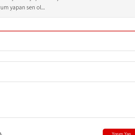
rum yapan sen ol...
.
Yorum Yap