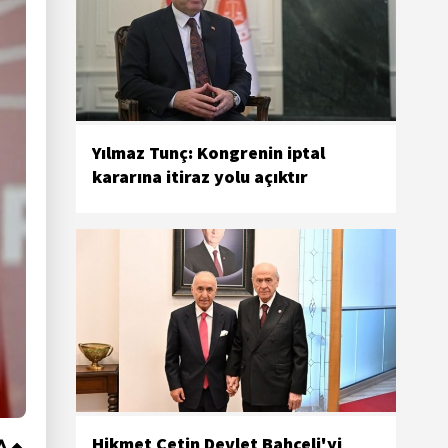
Yılmaz Tunç: Kongrenin iptal
kararına itiraz yolu açıktır
Hikmet Çetin Devlet Bahçeli'yi