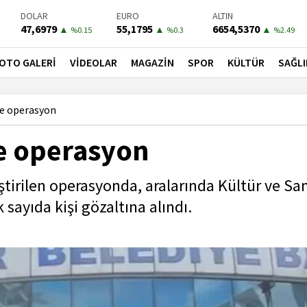
DOLAR
EURO
ALTIN
47,6979
55,1795
6654,5370
▲
▲
▲
%0.15
%0.3
%2.49
BIST-100
PETROL
BONO
13779,39
81,5600
41,3000
▼
▼
▼
OTO GALERİ
VİDEOLAR
MAGAZİN
SPOR
KÜLTÜR
SAĞLI
%-0.14
%-1.47
%-0.55
ne operasyon
ne operasyon
ştirilen operasyonda, aralarında Kültür ve Sa
sayıda kişi gözaltına alındı.