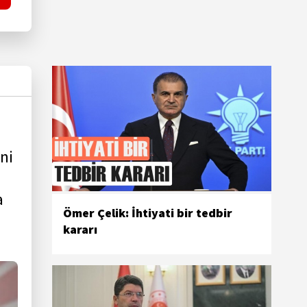
ni
a
Ömer Çelik: İhtiyati bir tedbir
kararı