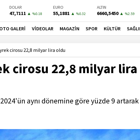
DOLAR
EURO
ALTIN
47,7111
55,1881
6660,5450
▲
▲
▲
%0.18
%0.32
%2.59
BIST-100
PETROL
BONO
13779,39
81,4900
41,3000
▼
▼
▼
OTO GALERİ
VİDEOLAR
MAGAZİN
SPOR
KÜLTÜR
SAĞLI
%-0.14
%-1.56
%-0.55
rek cirosu 22,8 milyar lira oldu
k cirosu 22,8 milyar lira
e 2024'ün aynı dönemine göre yüzde 9 artarak