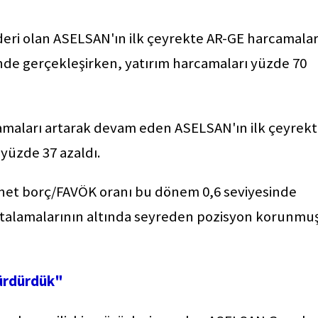
deri olan ASELSAN'ın ilk çeyrekte AR-GE harcamalar
inde gerçekleşirken, yatırım harcamaları yüzde 70
camaları artarak devam eden ASELSAN'ın ilk çeyrek
e yüzde 37 azaldı.
n net borç/FAVÖK oranı bu dönem 0,6 seviyesinde
ortalamalarının altında seyreden pozisyon korunmu
sürdürdük"