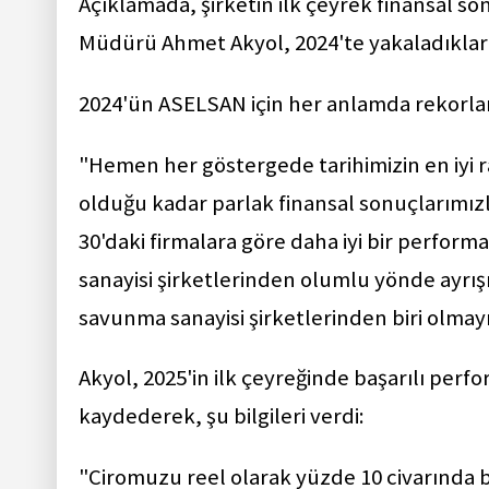
Açıklamada, şirketin ilk çeyrek finansal so
Müdürü Ahmet Akyol, 2024'te yakaladıkları 
2024'ün ASELSAN için her anlamda rekorlar 
"Hemen her göstergede tarihimizin en iyi r
olduğu kadar parlak finansal sonuçlarımı
30'daki firmalara göre daha iyi bir perf
sanayisi şirketlerinden olumlu yönde ayrış
savunma sanayisi şirketlerinden biri olmayı
Akyol, 2025'in ilk çeyreğinde başarılı per
kaydederek, şu bilgileri verdi:
"Ciromuzu reel olarak yüzde 10 civarında 