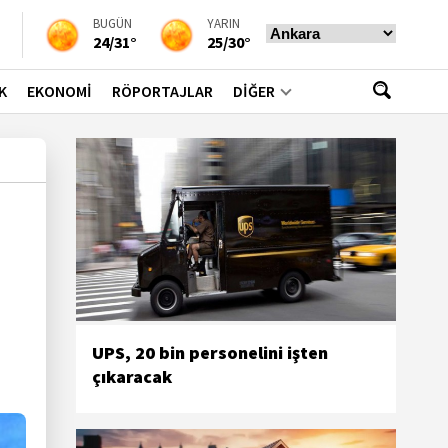
BUGÜN
YARIN
24/31°
25/30°
K
EKONOMİ
RÖPORTAJLAR
DİĞER
UPS, 20 bin personelini işten
çıkaracak