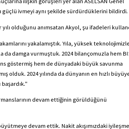
nuçlarına ilişkin görüşleri yer alan ASELSAN Genel
güçlü ivmeyi aynı şekilde sürdürdüklerini bildirdi.
yılı olduğunu anımsatan Akyol, şu ifadeleri kullan
akamlarını yakalamıştık. Yıla, yüksek teknolojimizl
zla da damga vurmuştuk. 2024 bilançomuzla hem BI
ormans göstermiş hem de dünyadaki büyük savunma
mış olduk. 2024 yılında da dünyanın en hızlı büyüy
 başardık."
formanslarının devam ettiğinin görüldüğünü
büyütmeye devam ettik. Nakit akışımızdaki iyileşme