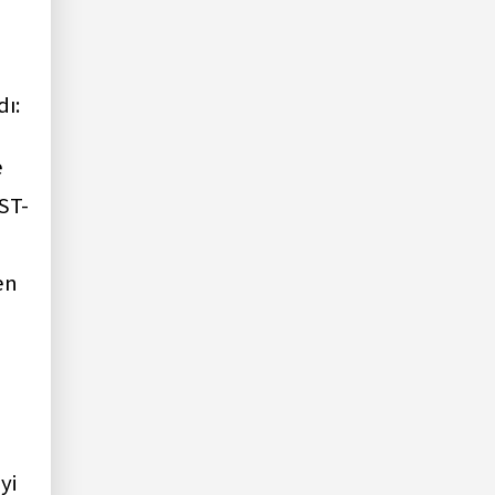
dı:
e
ST-
en
yi