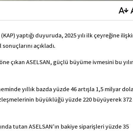
AP) yaptığı duyuruda, 2025 yılı ilk çeyreğine ilişk
sonuçlarını açıkladı.
k öne çıkan ASELSAN, güçlü büyüme ivmesini bu yılı
eminde yıllık bazda yüzde 46 artışla 1,5 milyar dol
sözleşmelerinin büyüklüğü yüzde 220 büyüyerek 372
ğında tutan ASELSAN'ın bakiye siparişleri yüzde 35