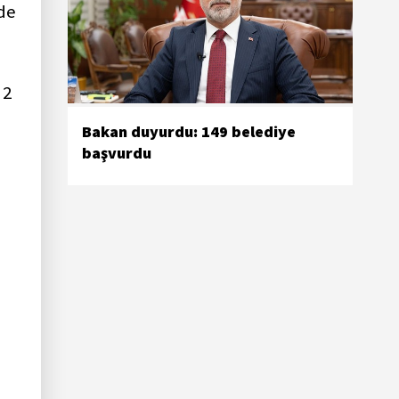
zde
 2
Bakan duyurdu: 149 belediye
başvurdu
n