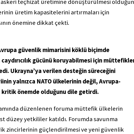
 askeri teçhizat üretimine dönüştürülmesi olduğu
inin üretim kapasitelerini artırmaları için
sının önemine dikkat çekti.
vrupa güvenlik mimarisini köklü biçimde
 caydırıcılık gücünü koruyabilmesi için müttefikle
ledi. Ukrayna’ya verilen desteğin süreceğini
inin yalnızca NATO ülkelerinin değil, Avrupa-
 kritik önemde olduğunu dile getirdi.
psamında düzenlenen foruma müttefik ülkelerin
 üst düzey yetkililer katıldı. Forumda savunma
rik zincirlerinin güçlendirilmesi ve yeni güvenlik