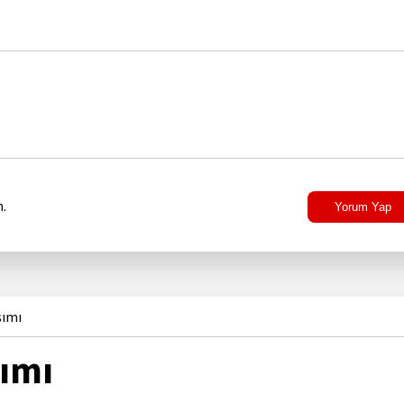
.
Yorum Yap
şımı
ımı