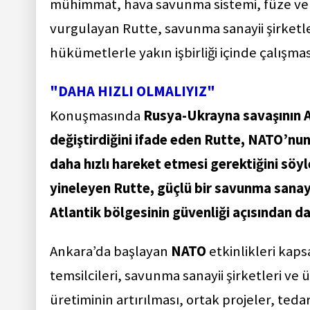
mühimmat, hava savunma sistemi, füze ve
vurgulayan Rutte, savunma sanayii şirketler
hükümetlerle yakın işbirliği içinde çalışma
"DAHA HIZLI OLMALIYIZ"
Konuşmasında
Rusya-Ukrayna savaşının A
değiştirdiğini ifade eden Rutte, NATO’nun
daha hızlı hareket etmesi gerektiğini söy
yineleyen Rutte, güçlü bir savunma sanayi
Atlantik bölgesinin güvenliği açısından da
Ankara’da başlayan
NATO
etkinlikleri ka
temsilcileri, savunma sanayii şirketleri ve
üretiminin artırılması, ortak projeler, teda