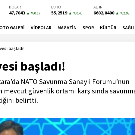
BIST-100
PETROL
BONO
13776,70
81,3000
41,2800
▼
▼
▼
%-0.16
%-1.79
%-0.6
OTO GALERİ
VİDEOLAR
MAGAZİN
SPOR
KÜLTÜR
SAĞLI
esi başladı!
esi başladı!
nkara’da NATO Savunma Sanayii Forumu’nun
kın mevcut güvenlik ortamı karşısında savunm
ğini belirtti.