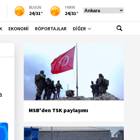
BUGÜN
YARIN
24/31°
24/31°
K
EKONOMİ
RÖPORTAJLAR
DİĞER
a
MSB'den TSK paylaşımı