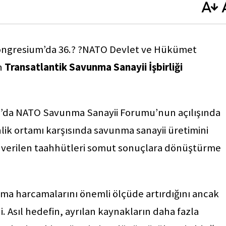
ngresium’da 36.? ?NATO Devlet ve Hükümet
n
Transatlantik Savunma Sanayii İşbirliği
’da NATO Savunma Sanayii Forumu’nun açılışında
lik ortamı karşısında savunma sanayii üretimini
ık verilen taahhütleri somut sonuçlara dönüştürme
nma harcamalarını önemli ölçüde artırdığını ancak
. Asıl hedefin, ayrılan kaynakların daha fazla