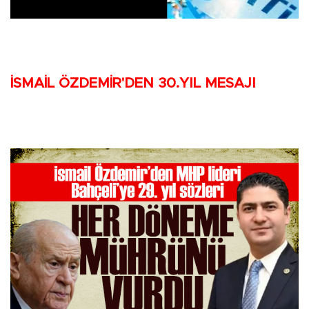
İSMAİL ÖZDEMİR'DEN 30.YIL MESAJI