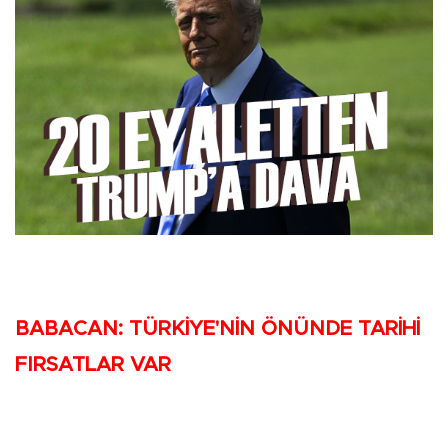
BABACAN: TÜRKİYE'NİN ÖNÜNDE TARİHİ
FIRSATLAR VAR