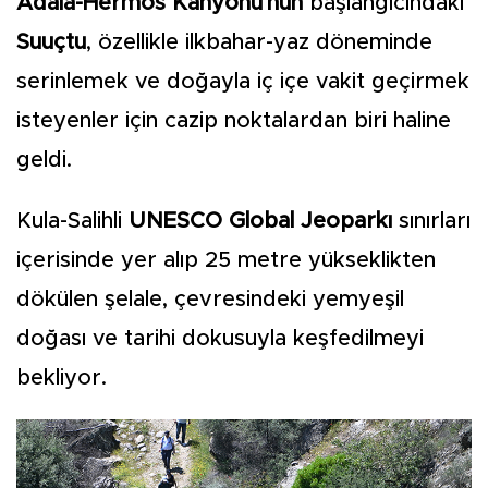
Adala-Hermos Kanyonu'nun
başlangıcındaki
Suuçtu
, özellikle ilkbahar-yaz döneminde
serinlemek ve doğayla iç içe vakit geçirmek
isteyenler için cazip noktalardan biri haline
geldi.
Kula-Salihli
UNESCO Global Jeoparkı
sınırları
içerisinde yer alıp 25 metre yükseklikten
dökülen şelale, çevresindeki yemyeşil
doğası ve tarihi dokusuyla keşfedilmeyi
bekliyor.